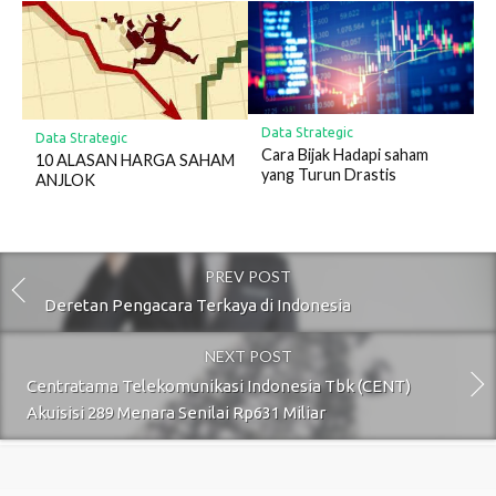
Data Strategic
Data Strategic
Cara Bijak Hadapi saham
10 ALASAN HARGA SAHAM
yang Turun Drastis
ANJLOK
PREV POST
Deretan Pengacara Terkaya di Indonesia
NEXT POST
Centratama Telekomunikasi Indonesia Tbk (CENT)
Akuisisi 289 Menara Senilai Rp631 Miliar