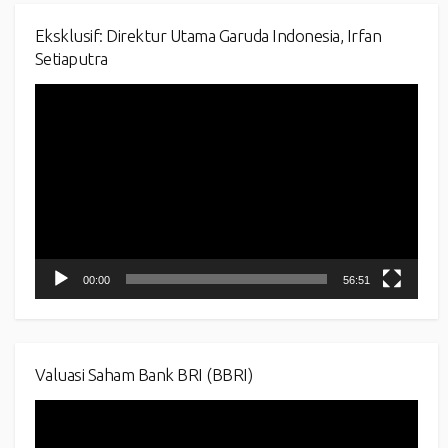
Eksklusif: Direktur Utama Garuda Indonesia, Irfan
Setiaputra
Video
Player
00:00
56:51
Valuasi Saham Bank BRI (BBRI)
Video
Player