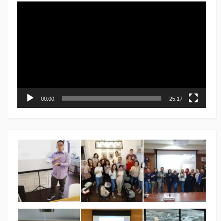
Video
Player
00:00
25:17