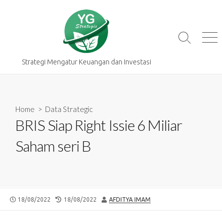
Skip
to
content
Search
Me
Toggle
Strategi Mengatur Keuangan dan Investasi
Home
>
Data Strategic
BRIS Siap Right Issie 6 Miliar
Saham seri B
PUBLISHED
LAST
AUTHOR
18/08/2022
18/08/2022
AFDITYA IMAM
DATE
MODIFIED
DATE