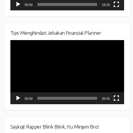
00:00
18:20
Tips Menghindari Jebakan Financial Planner
Video
Player
00:00
35:42
Saykoji: Rapper Blink Blink, Itu Minjam Bro!