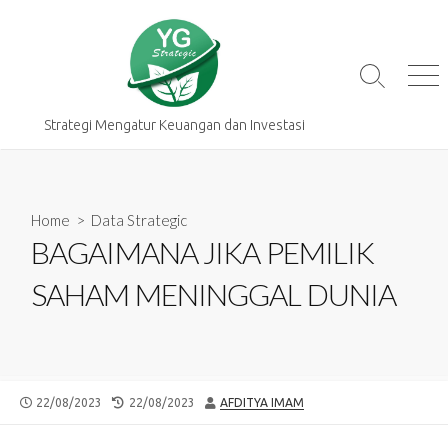
Skip
to
content
Search
Me
Toggle
Strategi Mengatur Keuangan dan Investasi
Home
>
Data Strategic
BAGAIMANA JIKA PEMILIK
SAHAM MENINGGAL DUNIA
PUBLISHED
LAST
AUTHOR
22/08/2023
22/08/2023
AFDITYA IMAM
DATE
MODIFIED
DATE