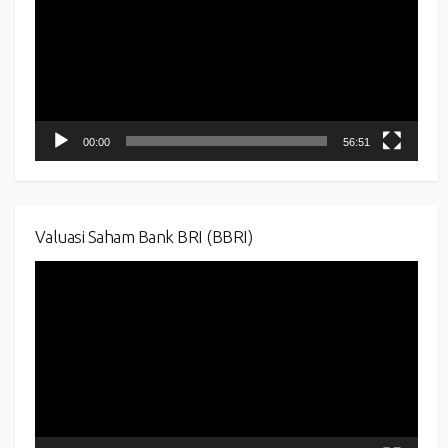
00:00
56:51
Valuasi Saham Bank BRI (BBRI)
Video
Player