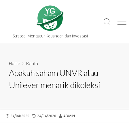
Skip
to
content
Search
Me
Toggle
Strategi Mengatur Keuangan dan Investasi
Home
>
Berita
Apakah saham UNVR atau
Unilever menarik dikoleksi
PUBLISHED
LAST
AUTHOR
24/04/2020
24/04/2020
ADMIN
DATE
MODIFIED
DATE