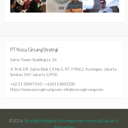
PT Yossy Girsang Strategi
Satrio Tower Building Lv. 16
Jl. Prof. DR. Satrio Blok C4 No.5, RT.7/RW.2, Kuningan, Jakarta
Selatan, DKI Jakarta 12950
+62 21 50897243 / +628113863330,
https://www.yossygirsang.com, info@yossygirsang.com
©2026
Strategi Mengatur Keuangan dan Investasi Saham &
Reksadana