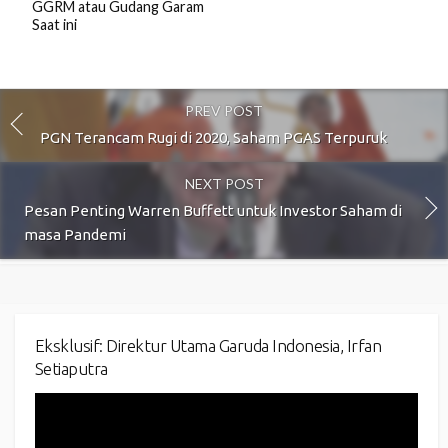
GGRM atau Gudang Garam
Saat ini
PREV POST
PGN Terancam Rugi di 2020, Saham PGAS Terpuruk
NEXT POST
Pesan Penting Warren Buffett untuk Investor Saham di
masa Pandemi
Eksklusif: Direktur Utama Garuda Indonesia, Irfan
Setiaputra
Video
Player