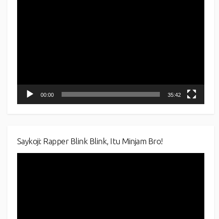
Video
Player
00:00
35:42
Saykoji: Rapper Blink Blink, Itu Minjam Bro!
Video
Player