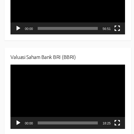
00:00
56:51
Valuasi Saham Bank BRI (BBRI)
Video
Player
00:00
18:25