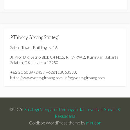
PT Yossy Girsang Strategi
Satrio Tower Building Lv. 16
Jl. Prof. DR. Satrio Blok C4 No.5, RT.7/RW.2, Kuningan, Jakarta
Selatan, DKI Jakarta 12950
+62 21 50897243 / +628113863330,
https://www.yossygirsang.com, info@yossygirsang.com
©2026
Strategi Mengatur Keuangan dan Investasi Saham &
Reksadana
Coldbox WordPress theme by
mirucon