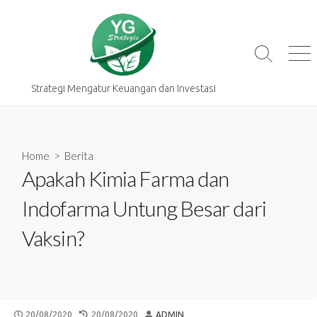
Skip
to
content
Search
Me
Toggle
Strategi Mengatur Keuangan dan Investasi
Home
>
Berita
Apakah Kimia Farma dan
Indofarma Untung Besar dari
Vaksin?
PUBLISHED
LAST
AUTHOR
20/08/2020
20/08/2020
ADMIN