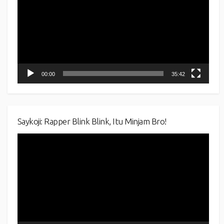
00:00
35:42
Saykoji: Rapper Blink Blink, Itu Minjam Bro!
Video
Player