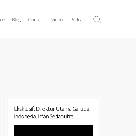
ice
Blog
Contact
Video
Podcast
Search
Toggle
Eksklusif: Direktur Utama Garuda
Indonesia, Irfan Setiaputra
Video
Player