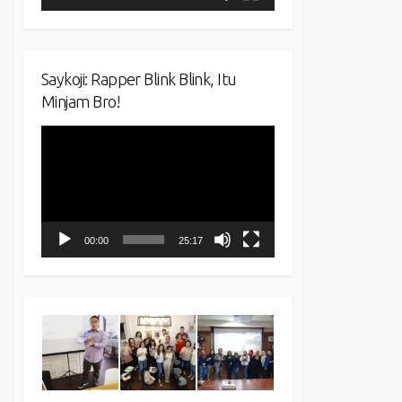
Saykoji: Rapper Blink Blink, Itu
Minjam Bro!
Video
Player
00:00
25:17