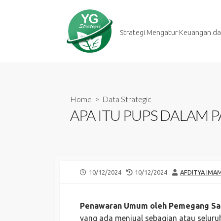
Skip
to
content
Strategi Mengatur Keuangan dan
Home
>
Data Strategic
APA ITU PUPS DALAM 
PUBLISHED
LAST
AUTHOR
10/12/2024
10/12/2024
AFDITYA IMA
DATE
MODIFIED
DATE
Penawaran Umum oleh Pemegang Sa
yang ada menjual sebagian atau seluru