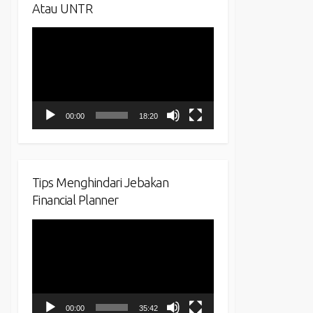
Atau UNTR
Video
Player
00:00
18:20
Tips Menghindari Jebakan
Financial Planner
Video
Player
00:00
35:42