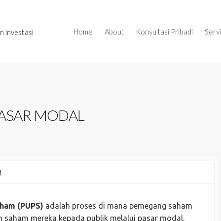
Home
About
Konsultasi Pribadi
Serv
 Investasi
PASAR MODAL
M
ham (PUPS)
adalah proses di mana pemegang saham
h saham mereka kepada publik melalui pasar modal.