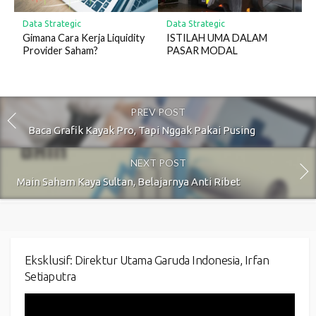
Data Strategic
Data Strategic
Gimana Cara Kerja Liquidity
ISTILAH UMA DALAM
Provider Saham?
PASAR MODAL
PREV POST
Baca Grafik Kayak Pro, Tapi Nggak Pakai Pusing
NEXT POST
Main Saham Kaya Sultan, Belajarnya Anti Ribet
Eksklusif: Direktur Utama Garuda Indonesia, Irfan
Setiaputra
Video
Player