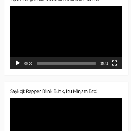
Video
Player
00:00
35:42
Saykoji: Rapper Blink Blink, Itu Minjam Bro!
Video
Player