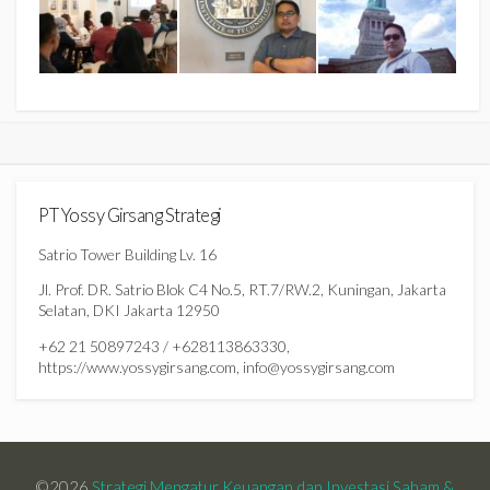
PT Yossy Girsang Strategi
Satrio Tower Building Lv. 16
Jl. Prof. DR. Satrio Blok C4 No.5, RT.7/RW.2, Kuningan, Jakarta
Selatan, DKI Jakarta 12950
+62 21 50897243 / +628113863330,
https://www.yossygirsang.com, info@yossygirsang.com
©2026
Strategi Mengatur Keuangan dan Investasi Saham &