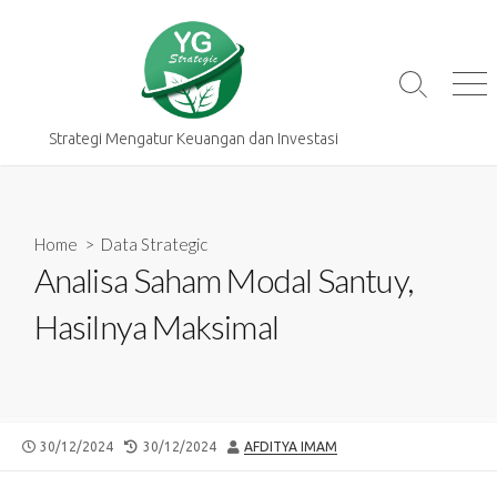
Skip
to
content
Search
Me
Toggle
Strategi Mengatur Keuangan dan Investasi
Home
>
Data Strategic
Analisa Saham Modal Santuy,
Hasilnya Maksimal
PUBLISHED
LAST
AUTHOR
30/12/2024
30/12/2024
AFDITYA IMAM
DATE
MODIFIED
DATE