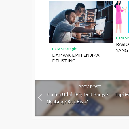
Data St
RASI
Data Strategic
YANG
DAMPAK EMITEN JIKA
DELISTING
PREV POST
Emiten Udah IPO, Duit Banyak… Tapi M
Ngutang? Kok Bisa?