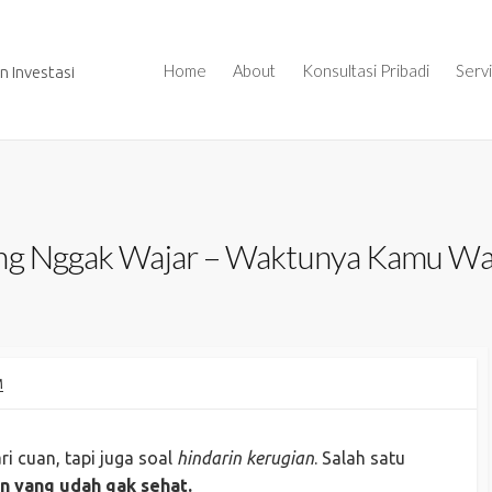
Home
About
Konsultasi Pribadi
Serv
 Investasi
ang Nggak Wajar – Waktunya Kamu Wa
M
i cuan, tapi juga soal
hindarin kerugian
. Salah satu
n yang udah gak sehat.