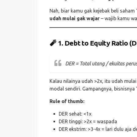
Nah, biar kamu gak kejebak beli saham “
udah mulai gak wajar
– wajib kamu wa
🧨 1.
Debt to Equity Ratio 
DER = Total utang / ekuitas per
Kalau nilainya udah >2x, itu udah mulai
modal sendiri. Gampangnya, bisnisnya “
Rule of thumb:
DER sehat: <1x
DER tinggi: >2x = waspada
DER ekstrim: >3-4x = lari dulu aja deh