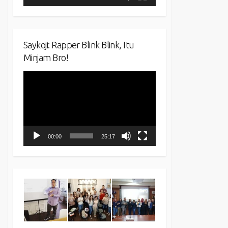
Saykoji: Rapper Blink Blink, Itu
Minjam Bro!
Video
Player
00:00
25:17