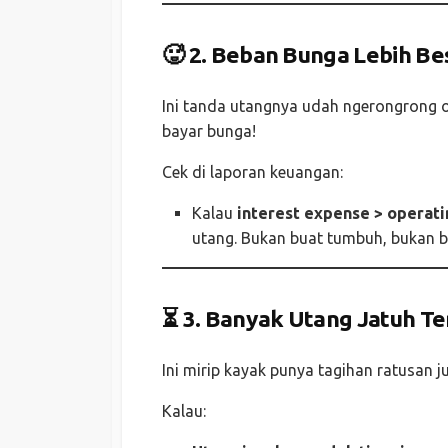
🥵 2.
Beban Bunga Lebih Bes
Ini tanda utangnya udah ngerongrong op
bayar bunga!
Cek di laporan keuangan:
Kalau
interest expense > operati
utang. Bukan buat tumbuh, bukan bu
⏳ 3.
Banyak Utang Jatuh Tem
Ini mirip kayak punya tagihan ratusan ju
Kalau: