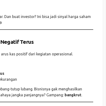
r. Dan buat investor? Ini bisa jadi sinyal harga saham
❄️
 Negatif Terus
rus kas positif dari kegiatan operasional.
nus
kekurangan
lubang-tutup lubang. Bisnisnya gak menghasilkan
g. Bahaya jangka panjangnya? Gampang:
bangkrut
.