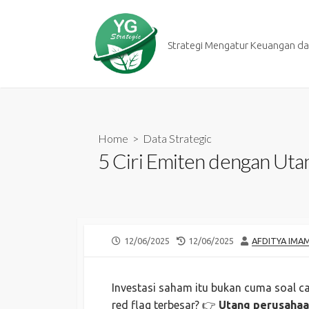
Skip
to
content
Strategi Mengatur Keuangan dan
Home
>
Data Strategic
5 Ciri Emiten dengan Ut
PUBLISHED
LAST
AUTHOR
12/06/2025
12/06/2025
AFDITYA IMA
DATE
MODIFIED
DATE
Investasi saham itu bukan cuma soal car
red flag terbesar? 👉
Utang perusahaa