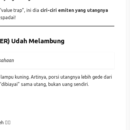
value trap”, ini dia
ciri-ciri emiten yang utangnya
spadai!
(DER) Udah Melambung
usahaan
 lampu kuning. Artinya, porsi utangnya lebih gede dari
dibiayai” sama utang, bukan uang sendiri.
 🏃‍♂️