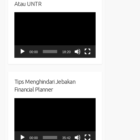
Atau UNTR
Video
Player
00:00
18:20
Tips Menghindari Jebakan
Financial Planner
Video
Player
00:00
35:42