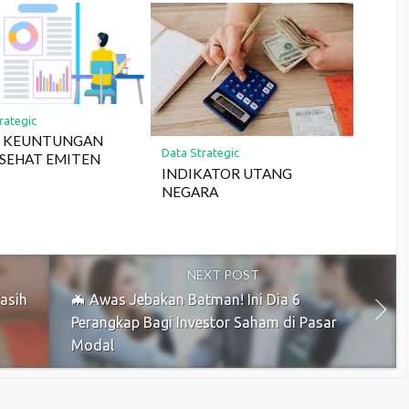
rategic
O KEUNTUNGAN
Data Strategic
 SEHAT EMITEN
INDIKATOR UTANG
NEGARA
NEXT POST
asih
🦇 Awas Jebakan Batman! Ini Dia 6
Perangkap Bagi Investor Saham di Pasar
Modal