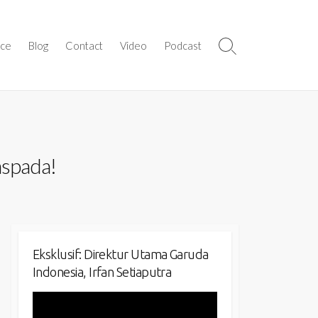
ice
Blog
Contact
Video
Podcast
Search
Toggle
spada!
Eksklusif: Direktur Utama Garuda
Indonesia, Irfan Setiaputra
Video
Player