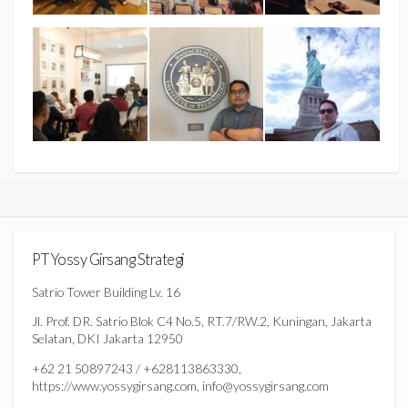
PT Yossy Girsang Strategi
Satrio Tower Building Lv. 16
Jl. Prof. DR. Satrio Blok C4 No.5, RT.7/RW.2, Kuningan, Jakarta
Selatan, DKI Jakarta 12950
+62 21 50897243 / +628113863330,
https://www.yossygirsang.com, info@yossygirsang.com