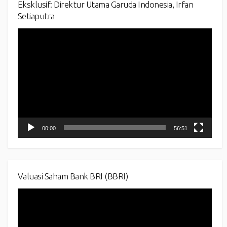
Eksklusif: Direktur Utama Garuda Indonesia, Irfan
Setiaputra
Video
Player
00:00
56:51
Valuasi Saham Bank BRI (BBRI)
Video
Player