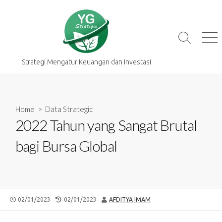
Skip
to
content
Search
Me
Toggle
Strategi Mengatur Keuangan dan Investasi
Home
>
Data Strategic
2022 Tahun yang Sangat Brutal
bagi Bursa Global
PUBLISHED
LAST
AUTHOR
02/01/2023
02/01/2023
AFDITYA IMAM
DATE
MODIFIED
DATE