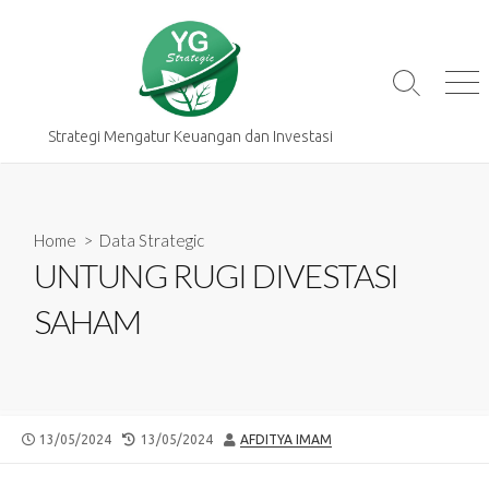
Skip
to
content
Search
Me
Toggle
Strategi Mengatur Keuangan dan Investasi
Home
>
Data Strategic
UNTUNG RUGI DIVESTASI
SAHAM
PUBLISHED
LAST
AUTHOR
13/05/2024
13/05/2024
AFDITYA IMAM
DATE
MODIFIED
DATE