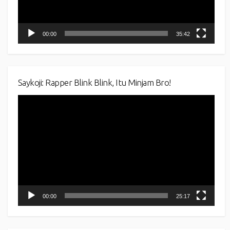
00:00
35:42
Saykoji: Rapper Blink Blink, Itu Minjam Bro!
Video
Player
00:00
25:17