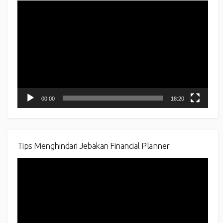
Video
Player
00:00
18:20
Tips Menghindari Jebakan Financial Planner
Video
Player