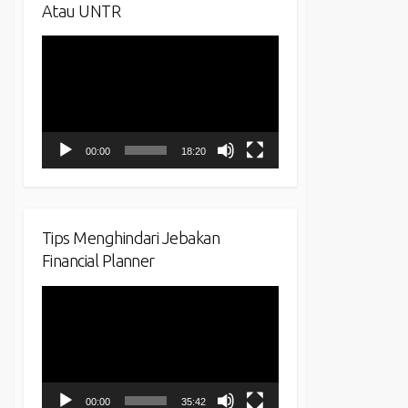
Atau UNTR
Video
Player
00:00
18:20
Tips Menghindari Jebakan
Financial Planner
Video
Player
00:00
35:42