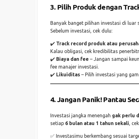
3. Pilih Produk dengan Tra
Banyak banget pilihan investasi di luar 
Sebelum investasi, cek dulu:
✔️
Track record produk atau perusah
Kalau obligasi, cek kredibilitas penerbit
✔️
Biaya dan fee
– Jangan sampai keun
fee manajer investasi.
✔️
Likuiditas
– Pilih investasi yang ga
4. Jangan Panik! Pantau Se
Investasi jangka menengah
gak perlu d
setiap
6 bulan atau 1 tahun sekali
, ce
✅ Investasimu berkembang sesuai targ