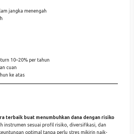
dalam jangka menengah
uh
 return 10–20% per tahun
han cuan
ahun ke atas
ara terbaik buat menumbuhkan dana dengan risiko
instrumen sesuai profil risiko, diversifikasi, dan
untungan optimal tanpa perlu stres mikirin naik-