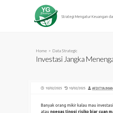
Skip
to
content
Strategi Mengatur Keuangan dan
Home
>
Data Strategic
Investasi Jangka Meneng
PUBLISHED
LAST
AUTHOR
10/02/2025
10/02/2025
AFDITYA IMA
DATE
MODIFIED
DATE
Banyak orang mikir kalau mau investasi
atau
ngegas tinggi risiko biar cuan 