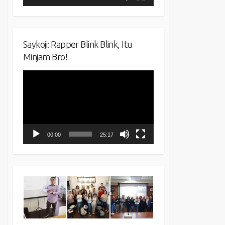
Saykoji: Rapper Blink Blink, Itu
Minjam Bro!
Video
Player
00:00
25:17