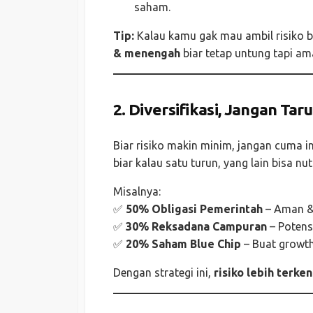
saham.
Tip:
Kalau kamu gak mau ambil risiko b
& menengah
biar tetap untung tapi am
2. Diversifikasi, Jangan Ta
Biar risiko makin minim, jangan cuma i
biar kalau satu turun, yang lain bisa nut
Misalnya:
✅
50% Obligasi Pemerintah
– Aman & 
✅
30% Reksadana Campuran
– Potensi
✅
20% Saham Blue Chip
– Buat growt
Dengan strategi ini,
risiko lebih terke