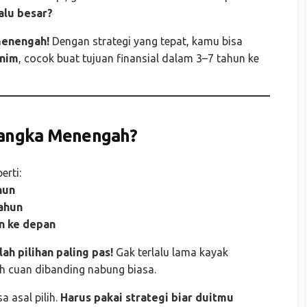
alu besar?
menengah!
Dengan strategi yang tepat, kamu bisa
inim
, cocok buat tujuan finansial dalam 3–7 tahun ke
 Jangka Menengah?
erti:
hun
tahun
n ke depan
ah pilihan paling pas!
Gak terlalu lama kayak
bih cuan dibanding nabung biasa.
a asal pilih.
Harus pakai strategi biar duitmu