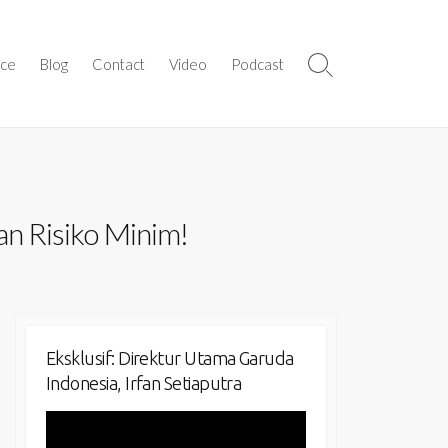
ice
Blog
Contact
Video
Podcast
Search
Toggle
n Risiko Minim!
Eksklusif: Direktur Utama Garuda
Indonesia, Irfan Setiaputra
Video
Player