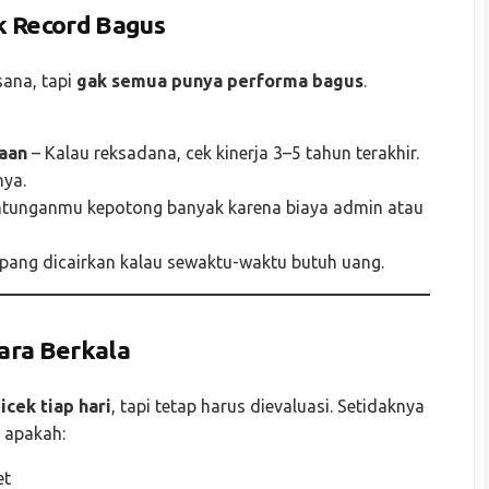
ck Record Bagus
sana, tapi
gak semua punya performa bagus
.
aan
– Kalau reksadana, cek kinerja 3–5 tahun terakhir.
nya.
tunganmu kepotong banyak karena biaya admin atau
mpang dicairkan kalau sewaktu-waktu butuh uang.
cara Berkala
icek tiap hari
, tapi tetap harus dievaluasi. Setidaknya
k apakah:
et