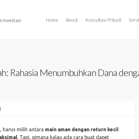
Home
About
Konsultasi Pribadi
Serv
 Investasi
ah: Rahasia Menumbuhkan Dana denga
M
, harus milih antara
main aman dengan return kecil
maksimal
. Tapi, gimana kalau ada cara buat dapet