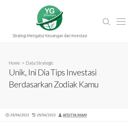
Skip
to
content
Search
Me
Toggle
Strategi Mengatur Keuangan dan Investasi
Home
>
Data Strategic
Unik, Ini Dia Tips Investasi
Berdasarkan Zodiak Kamu
PUBLISHED
LAST
AUTHOR
29/06/2022
29/06/2022
AFDITYA IMAM
DATE
MODIFIED
DATE