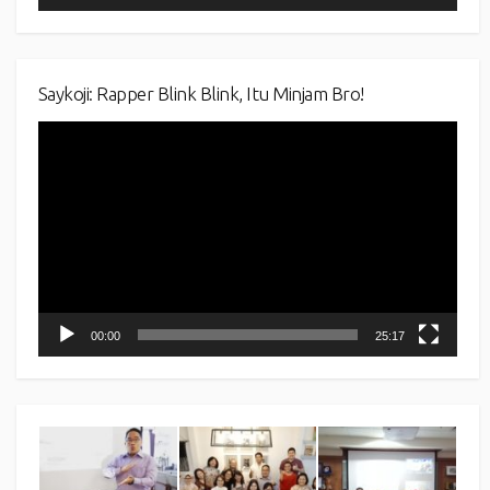
Saykoji: Rapper Blink Blink, Itu Minjam Bro!
Video
Player
00:00
25:17