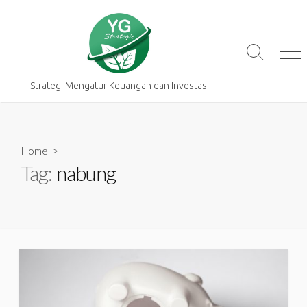
Skip
to
content
Search
Me
Toggle
Strategi Mengatur Keuangan dan Investasi
Home
>
Tag:
nabung