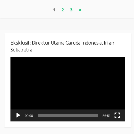
Posts
1
2
3
»
pagination
Eksklusif: Direktur Utama Garuda Indonesia, Irfan
Setiaputra
Video
Player
00:00
56:51