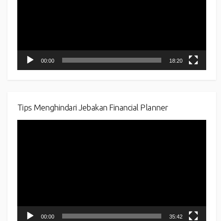
00:00
18:20
Tips Menghindari Jebakan Financial Planner
Video
Player
00:00
35:42