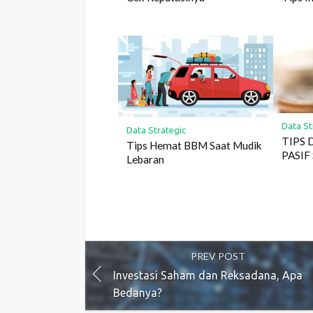
Data St
Data Strategic
TIPS
Tips Hemat BBM Saat Mudik
PASIF
Lebaran
PREV POST
Investasi Saham dan Reksadana, Apa
Bedanya?