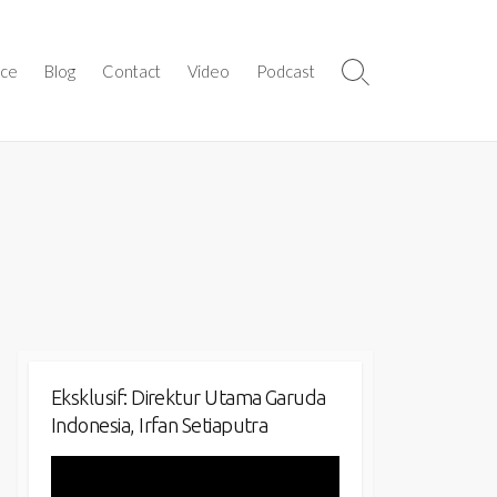
ice
Blog
Contact
Video
Podcast
Search
Toggle
Eksklusif: Direktur Utama Garuda
Indonesia, Irfan Setiaputra
Video
Player