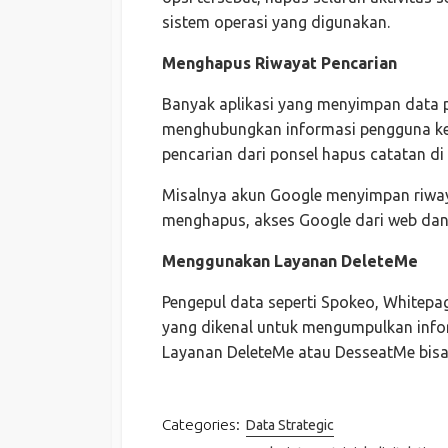
sistem operasi yang digunakan.
Menghapus Riwayat Pencarian
Banyak aplikasi yang menyimpan data p
menghubungkan informasi pengguna ke 
pencarian dari ponsel hapus catatan di
Misalnya akun Google menyimpan riway
menghapus, akses Google dari web dan 
Menggunakan Layanan DeleteMe
Pengepul data seperti Spokeo, Whitepa
yang dikenal untuk mengumpulkan infor
Layanan DeleteMe atau DesseatMe bisa
Categories:
Data Strategic