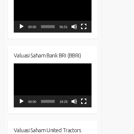
00:00
56:51
Valuasi Saham Bank BRI (BBRI)
Video
Player
00:00
18:25
Valuasi Saham United Tractors