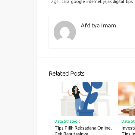
Tags:
cara
google
internet
jejak digital
tips
Afditya Imam
Related Posts
Data Strategic
Data St
Tips Pilih Reksadana Online,
Invest
Cek Reputasinya
Tips In