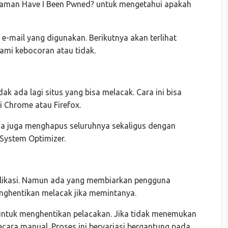
laman Have I Been Pwned? untuk mengetahui apakah
t e-mail yang digunakan. Berikutnya akan terlihat
mi kebocoran atau tidak.
ak ada lagi situs yang bisa melacak. Cara ini bisa
i Chrome atau Firefox.
isa juga menghapus seluruhnya sekaligus dengan
 System Optimizer.
plikasi. Namun ada yang membiarkan pengguna
ghentikan melacak jika memintanya.
 untuk menghentikan pelacakan. Jika tidak menemukan
secara manual. Proses ini bervariasi bergantung pada