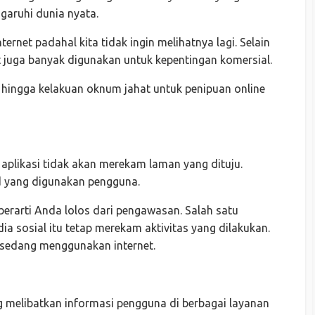
garuhi dunia nyata.
ernet padahal kita tidak ingin melihatnya lagi. Selain
ernet juga banyak digunakan untuk kepentingan komersial.
et, hingga kelakuan oknum jahat untuk penipuan online
plikasi tidak akan merekam laman yang dituju.
 yang digunakan pengguna.
rarti Anda lolos dari pengawasan. Salah satu
a sosial itu tetap merekam aktivitas yang dilakukan.
 sedang menggunakan internet.
 melibatkan informasi pengguna di berbagai layanan