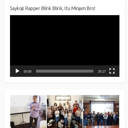
Saykoji: Rapper Blink Blink, Itu Minjam Bro!
Video
Player
00:00
25:17