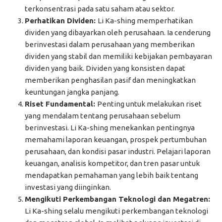
terkonsentrasi pada satu saham atau sektor.
Perhatikan Dividen:
Li Ka-shing memperhatikan
dividen yang dibayarkan oleh perusahaan. Ia cenderung
berinvestasi dalam perusahaan yang memberikan
dividen yang stabil dan memiliki kebijakan pembayaran
dividen yang baik. Dividen yang konsisten dapat
memberikan penghasilan pasif dan meningkatkan
keuntungan jangka panjang.
Riset Fundamental:
Penting untuk melakukan riset
yang mendalam tentang perusahaan sebelum
berinvestasi. Li Ka-shing menekankan pentingnya
memahami laporan keuangan, prospek pertumbuhan
perusahaan, dan kondisi pasar industri. Pelajari laporan
keuangan, analisis kompetitor, dan tren pasar untuk
mendapatkan pemahaman yang lebih baik tentang
investasi yang diinginkan.
Mengikuti Perkembangan Teknologi dan Megatren:
Li Ka-shing selalu mengikuti perkembangan teknologi