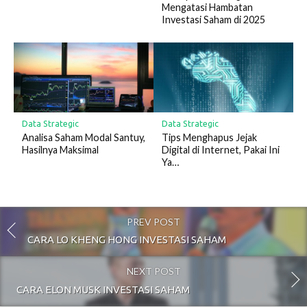
Mengatasi Hambatan
Investasi Saham di 2025
Data Strategic
Data Strategic
Analisa Saham Modal Santuy,
Tips Menghapus Jejak
Hasilnya Maksimal
Digital di Internet, Pakai Ini
Ya…
PREV POST
CARA LO KHENG HONG INVESTASI SAHAM
NEXT POST
CARA ELON MUSK INVESTASI SAHAM