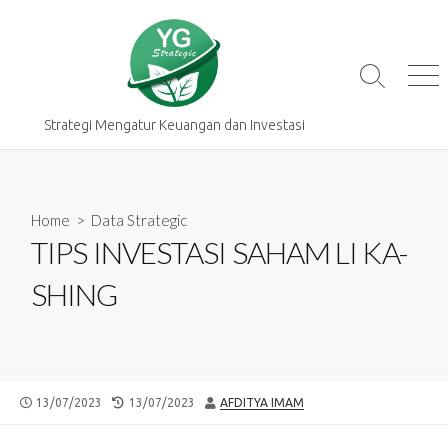
Skip
to
content
Search
Me
Toggle
Strategi Mengatur Keuangan dan Investasi
Home
>
Data Strategic
TIPS INVESTASI SAHAM LI KA-
SHING
PUBLISHED
LAST
AUTHOR
13/07/2023
13/07/2023
AFDITYA IMAM
DATE
MODIFIED
DATE