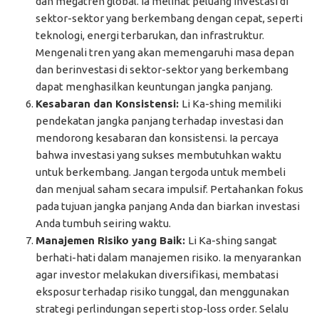
dan megatren global. Ia melihat peluang investasi di
sektor-sektor yang berkembang dengan cepat, seperti
teknologi, energi terbarukan, dan infrastruktur.
Mengenali tren yang akan memengaruhi masa depan
dan berinvestasi di sektor-sektor yang berkembang
dapat menghasilkan keuntungan jangka panjang.
Kesabaran dan Konsistensi:
Li Ka-shing memiliki
pendekatan jangka panjang terhadap investasi dan
mendorong kesabaran dan konsistensi. Ia percaya
bahwa investasi yang sukses membutuhkan waktu
untuk berkembang. Jangan tergoda untuk membeli
dan menjual saham secara impulsif. Pertahankan fokus
pada tujuan jangka panjang Anda dan biarkan investasi
Anda tumbuh seiring waktu.
Manajemen Risiko yang Baik:
Li Ka-shing sangat
berhati-hati dalam manajemen risiko. Ia menyarankan
agar investor melakukan diversifikasi, membatasi
eksposur terhadap risiko tunggal, dan menggunakan
strategi perlindungan seperti stop-loss order. Selalu