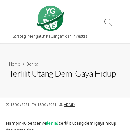
Skip
to
content
Search
Me
Toggle
Strategi Mengatur Keuangan dan Investasi
Home
>
Berita
Terlilit Utang Demi Gaya Hidup
PUBLISHED
LAST
AUTHOR
18/03/2021
18/03/2021
ADMIN
DATE
MODIFIED
DATE
Hampir 40 persen M
ilenial
terlilit utang demi gaya hidup