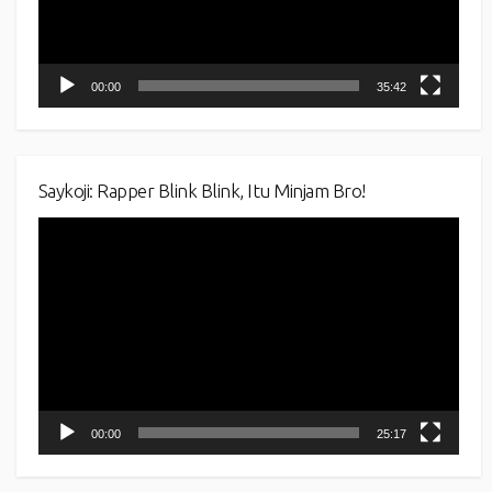
00:00
35:42
Saykoji: Rapper Blink Blink, Itu Minjam Bro!
Video
Player
00:00
25:17