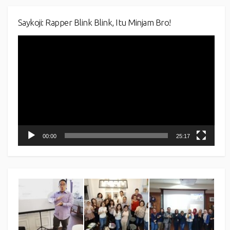
Saykoji: Rapper Blink Blink, Itu Minjam Bro!
Video
Player
00:00
25:17