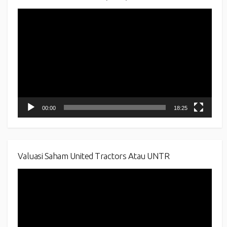
Video
Player
00:00
18:25
Valuasi Saham United Tractors Atau UNTR
Video
Player