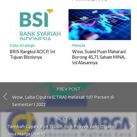
Data Strategic
Pemula
BRIS Rangkul ADCP, Ini
Wow, Suami Puan Maharani
Tujuan Bisnisnya
Borong 45,71 Saham MINA,
Ini Alasannya
PREV POST
Wow, Laba Ciputra (CTRA) melesat 107 Persen di
Semester I 2022
NEXT POST
Tambah Capex Rp4 Triliun, Ini 6 Proyek yang Digarap
Jasa Marga (JSMR)