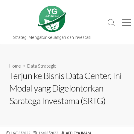
Skip
to
content
Search
Me
Toggle
Strategi Mengatur Keuangan dan Investasi
Home
>
Data Strategic
Terjun ke Bisnis Data Center, Ini
Modal yang Digelontorkan
Saratoga Investama (SRTG)
PUBLISHED
LAST
AUTHOR
16/08/2022
16/08/2022
AFDITYA IMAM