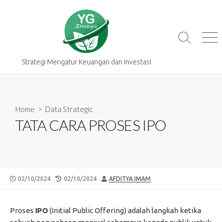
Skip
to
content
Search
Me
Toggle
Strategi Mengatur Keuangan dan Investasi
Home
>
Data Strategic
TATA CARA PROSES IPO
PUBLISHED
LAST
AUTHOR
02/10/2024
02/10/2024
AFDITYA IMAM
DATE
MODIFIED
DATE
Proses
IPO
(Initial Public Offering) adalah langkah ketika