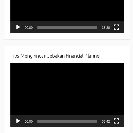
00:00
18:20
Tips Menghindari Jebakan Financial Planner
Video
Player
00:00
35:42