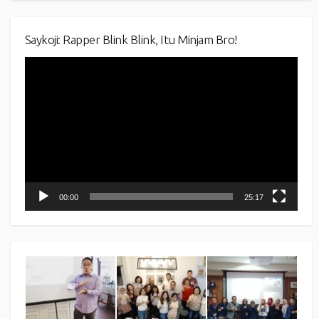
Saykoji: Rapper Blink Blink, Itu Minjam Bro!
Video
Player
00:00
25:17