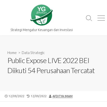
Skip
to
content
Search
Me
Toggle
Strategi Mengatur Keuangan dan Investasi
Home
>
Data Strategic
Public Expose LIVE 2022 BEI
Diikuti 54 Perusahaan Tercatat
PUBLISHED
LAST
AUTHOR
12/09/2022
12/09/2022
AFDITYA IMAM
DATE
MODIFIED
DATE