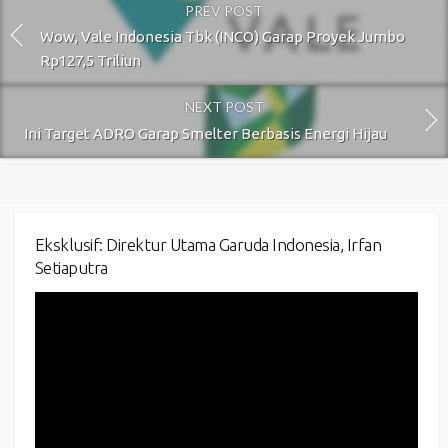
PREV POST
Wow, Vale Indonesia Tbk (INCO) Garap Proyek Jumbo
Rp127,5 Triliun
NEXT POST
Ini Target ADRO Garap Smelter Berbasis Energi Hijau
Eksklusif: Direktur Utama Garuda Indonesia, Irfan
Setiaputra
Video
Player