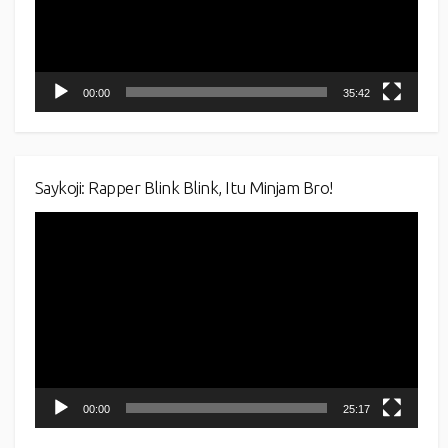
00:00
35:42
Saykoji: Rapper Blink Blink, Itu Minjam Bro!
Video
Player
00:00
25:17