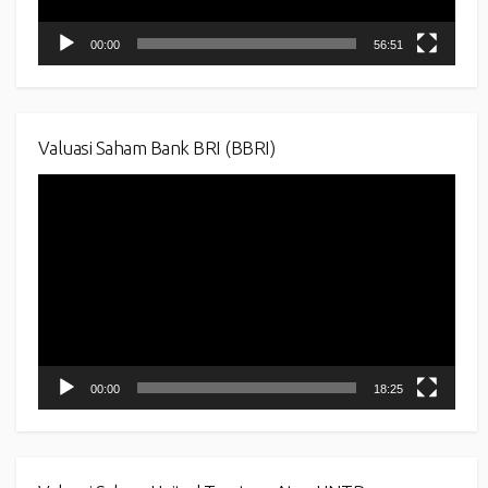
00:00
56:51
Valuasi Saham Bank BRI (BBRI)
Video
Player
00:00
18:25