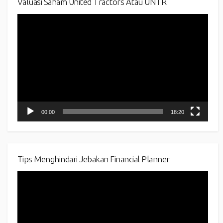
Valuasi Saham United Tractors Atau UNTR
Video
Player
00:00
18:20
Tips Menghindari Jebakan Financial Planner
Video
Player