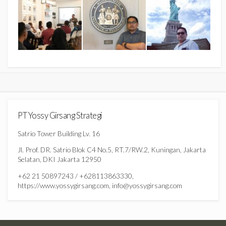
PT Yossy Girsang Strategi
Satrio Tower Building Lv. 16
Jl. Prof. DR. Satrio Blok C4 No.5, RT.7/RW.2, Kuningan, Jakarta
Selatan, DKI Jakarta 12950
+62 21 50897243 / +628113863330,
https://www.yossygirsang.com, info@yossygirsang.com