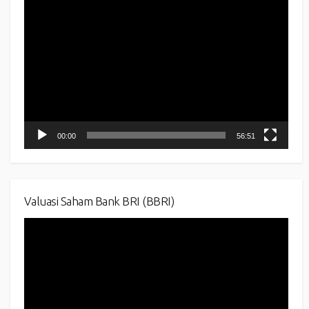
Video
Player
00:00
56:51
Valuasi Saham Bank BRI (BBRI)
Video
Player