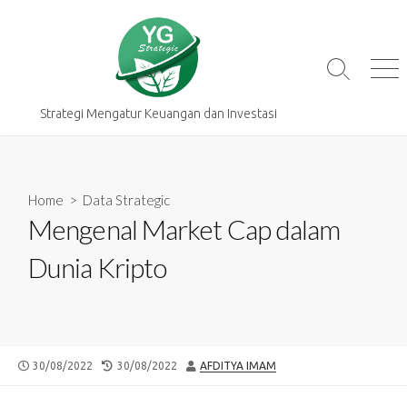
Skip
to
content
Search
Me
Toggle
Strategi Mengatur Keuangan dan Investasi
Home
>
Data Strategic
Mengenal Market Cap dalam
Dunia Kripto
PUBLISHED
LAST
AUTHOR
30/08/2022
30/08/2022
AFDITYA IMAM
DATE
MODIFIED
DATE