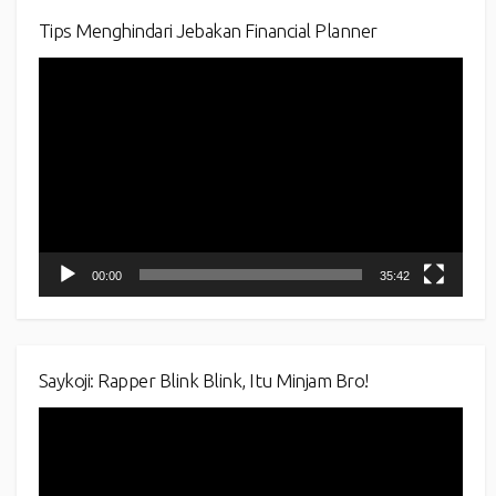
Tips Menghindari Jebakan Financial Planner
Video
Player
00:00
35:42
Saykoji: Rapper Blink Blink, Itu Minjam Bro!
Video
Player