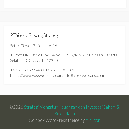
PT Yossy Girsang Strategi
Satrio Tower Building Lv. 16
Jl. Prof. DR. Satrio Blok C4 No.5, RT.7/RW.2, Kuningan, Jakarta
Selatan, DKI Jakarta 12950
+62 21 50897243 / +628113863330,
https://www.yossygirsang.com, info@yossygirsang.com
©2026
Strategi Mengatur Keuangan dan Investasi Saham &
Reksadana
Coldbox WordPress theme by
mirucon