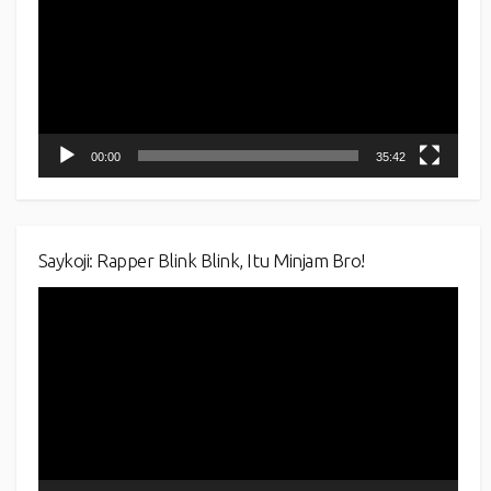
00:00
35:42
Saykoji: Rapper Blink Blink, Itu Minjam Bro!
Video
Player