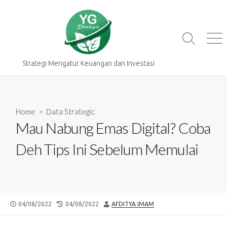
Skip
to
content
Search
Me
Toggle
Strategi Mengatur Keuangan dan Investasi
Home
>
Data Strategic
Mau Nabung Emas Digital? Coba
Deh Tips Ini Sebelum Memulai
PUBLISHED
LAST
AUTHOR
04/08/2022
04/08/2022
AFDITYA IMAM
DATE
MODIFIED
DATE