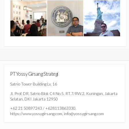
PT Yossy Girsang Strategi
Satrio Tower Building Lv. 16
Jl. Prof. DR. Satrio Blok C4 No.5, RT.7/RW.2, Kuningan, Jakarta
Selatan, DKI Jakarta 12950
+62 21 50897243 / +628113863330,
https://www.yossygirsang.com, info@yossygirsang.com