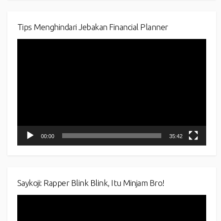
Tips Menghindari Jebakan Financial Planner
Video
Player
00:00
35:42
Saykoji: Rapper Blink Blink, Itu Minjam Bro!
Video
Player