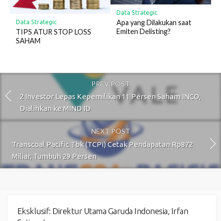
Data Strategic
Apa yang Dilakukan saat
Data Strategic
Emiten Delisting?
TIPS ATUR STOP LOSS
SAHAM
PREV POST
2 Investor Lepas Kepemilikan 11 Persen Saham INCO,
Dialihkan ke MIND ID
NEXT POST
Transcoal Pacific Tbk (TCPI) Cetak Pendapatan Rp872
Miliar, Tumbuh 29 Persen
Eksklusif: Direktur Utama Garuda Indonesia, Irfan