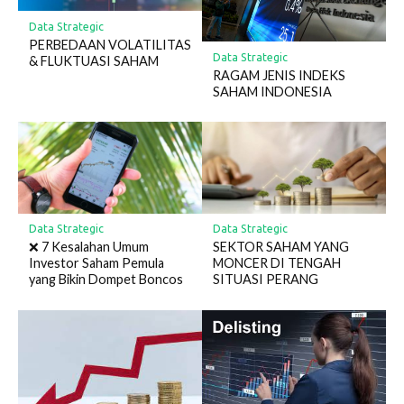
Data Strategic
PERBEDAAN VOLATILITAS
Data Strategic
& FLUKTUASI SAHAM
RAGAM JENIS INDEKS
SAHAM INDONESIA
Data Strategic
Data Strategic
❌ 7 Kesalahan Umum
SEKTOR SAHAM YANG
Investor Saham Pemula
MONCER DI TENGAH
yang Bikin Dompet Boncos
SITUASI PERANG