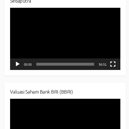
Setiaputra
Video
Player
00:00
56:51
Valuasi Saham Bank BRI (BBRI)
Video
Player