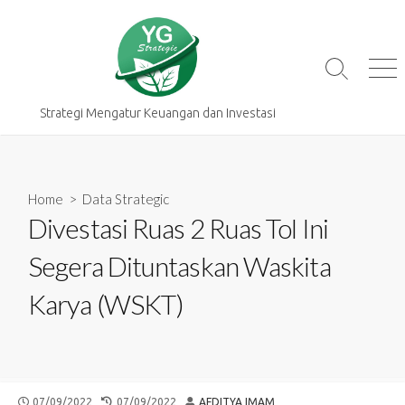
Skip
to
content
Search
Me
Toggle
Strategi Mengatur Keuangan dan Investasi
Home
>
Data Strategic
Divestasi Ruas 2 Ruas Tol Ini
Segera Dituntaskan Waskita
Karya (WSKT)
PUBLISHED
LAST
AUTHOR
07/09/2022
07/09/2022
AFDITYA IMAM