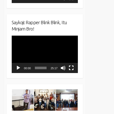
Saykoji: Rapper Blink Blink, Itu
Minjam Bro!
Video
Player
00:00
25:17