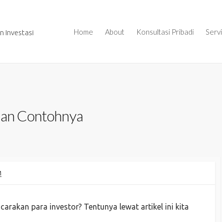
Home
About
Konsultasi Pribadi
Serv
 Investasi
 dan Contohnya
M
carakan para investor? Tentunya lewat artikel ini kita