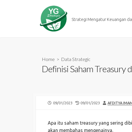
Skip
to
content
Strategi Mengatur Keuangan dan
Home
>
Data Strategic
Definisi Saham Treasury
PUBLISHED
LAST
AUTHOR
09/01/2023
09/01/2023
AFDITYA IMA
DATE
MODIFIED
DATE
Apa itu saham treasury yang sering dibi
akan membahas mengenainya.