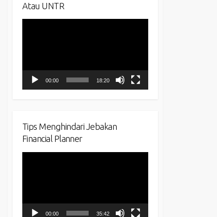
Atau UNTR
Video
Player
00:00
18:20
Tips Menghindari Jebakan
Financial Planner
Video
Player
00:00
35:42