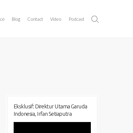
ice
Blog
Contact
Video
Podcast
Search
Toggle
Eksklusif: Direktur Utama Garuda
Indonesia, Irfan Setiaputra
Video
Player