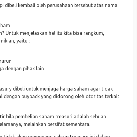
api dibeli kembali oleh perusahaan tersebut atas nama
Saham
? Untuk menjelaskan hal itu kita bisa rangkum,
ikian, yaitu :
nurun
a dengan pihak lain
easury dibeli untuk menjaga harga saham agar tidak
nal dengan buyback yang didorong oleh otoritas terkait
tir bila pembelian saham treasuri adalah sebuah
selamanya, melainkan bersifat sementara.
n tidak akan memegang saham treasury ini dalam