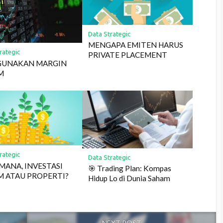
Data Strategic
MENGAPA EMITEN HARUS
rategic
PRIVATE PLACEMENT
 GUNAKAN MARGIN
M
rategic
Data Strategic
 MANA, INVESTASI
🎯 Trading Plan: Kompas
M ATAU PROPERTI?
Hidup Lo di Dunia Saham
NEXT POST