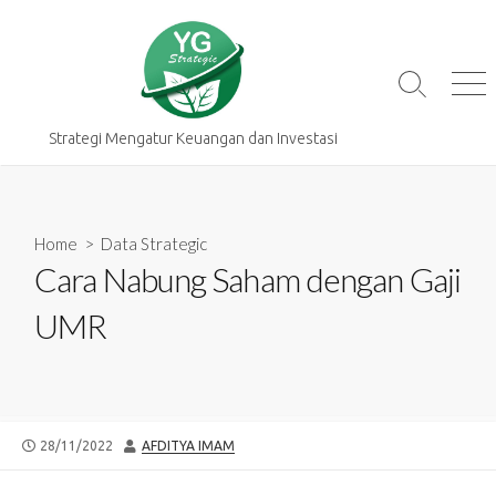
Skip
to
content
Search
Me
Toggle
Strategi Mengatur Keuangan dan Investasi
Home
>
Data Strategic
Cara Nabung Saham dengan Gaji
UMR
PUBLISHED
AUTHOR
28/11/2022
AFDITYA IMAM
DATE