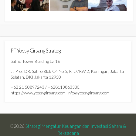
PT Yossy Girsang Strategi
Satrio Tower Building Lv. 16
Jl. Prof. DR. Satrio Blok C4 No.5, RT.7/RW.2, Kuningan, Jakarta
Selatan, DKI Jakarta 12950
+62 21 50897243 / +628113863330,
https://www.yossygirsang.com, info@yossygirsang.com
©2026
Strategi Mengatur Keuangan dan Investasi Saham &
Reksadana