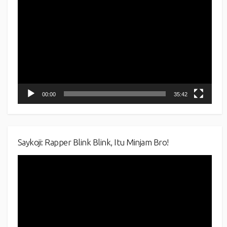
Player
00:00
35:42
Saykoji: Rapper Blink Blink, Itu Minjam Bro!
Video
Player