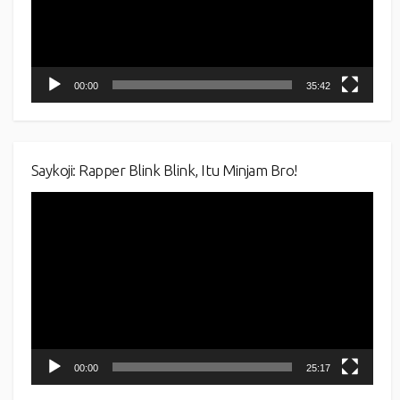
00:00
35:42
Saykoji: Rapper Blink Blink, Itu Minjam Bro!
Video
Player
00:00
25:17