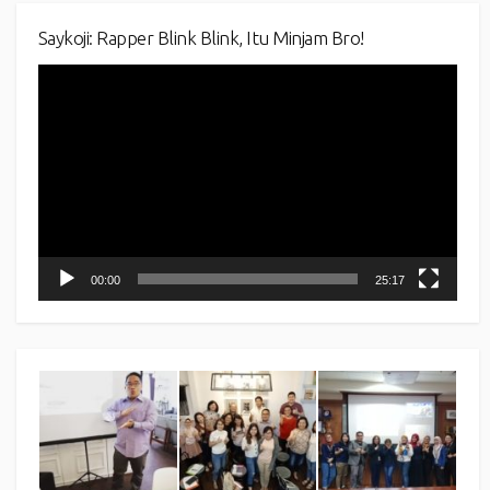
Saykoji: Rapper Blink Blink, Itu Minjam Bro!
Video
Player
00:00
25:17