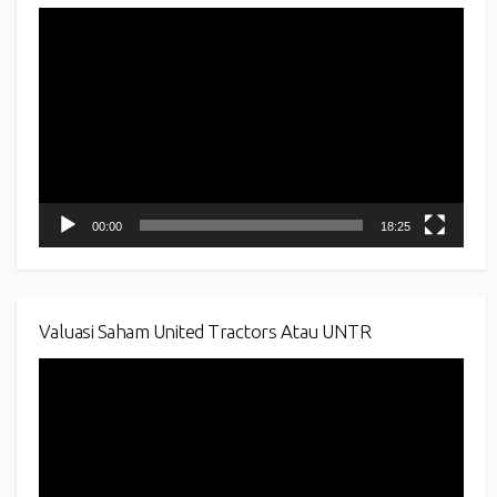
Video
Player
00:00
18:25
Valuasi Saham United Tractors Atau UNTR
Video
Player