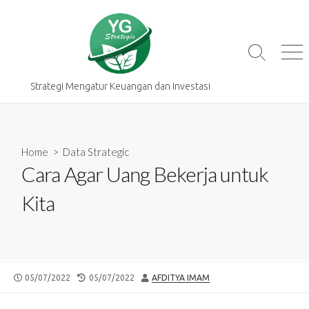
Skip
to
content
Search
Me
Toggle
Strategi Mengatur Keuangan dan Investasi
Home
>
Data Strategic
Cara Agar Uang Bekerja untuk
Kita
PUBLISHED
LAST
AUTHOR
05/07/2022
05/07/2022
AFDITYA IMAM
DATE
MODIFIED
DATE