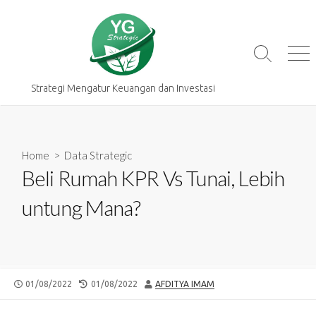
Skip
to
content
Search
Me
Toggle
Strategi Mengatur Keuangan dan Investasi
Home
>
Data Strategic
Beli Rumah KPR Vs Tunai, Lebih
untung Mana?
PUBLISHED
LAST
AUTHOR
01/08/2022
01/08/2022
AFDITYA IMAM
DATE
MODIFIED
DATE