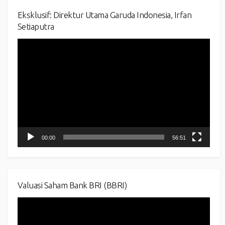
Eksklusif: Direktur Utama Garuda Indonesia, Irfan
Setiaputra
Video
Player
00:00
56:51
Valuasi Saham Bank BRI (BBRI)
Video
Player