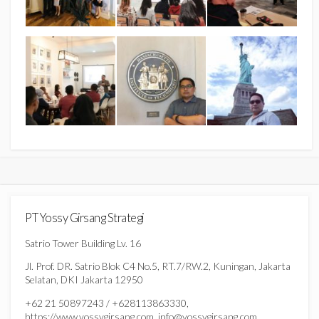
PT Yossy Girsang Strategi
Satrio Tower Building Lv. 16
Jl. Prof. DR. Satrio Blok C4 No.5, RT.7/RW.2, Kuningan, Jakarta
Selatan, DKI Jakarta 12950
+62 21 50897243 / +628113863330,
https://www.yossygirsang.com, info@yossygirsang.com