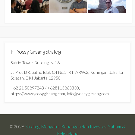
PT Yossy Girsang Strategi
Satrio Tower Building Lv. 16
Jl. Prof. DR. Satrio Blok C4 No.5, RT.7/RW.2, Kuningan, Jakarta
Selatan, DKI Jakarta 12950
+62 21 50897243 / +628113863330,
https://www.yossygirsang.com, info@yossygirsang.com
©2026
Strategi Mengatur Keuangan dan Investasi Saham &
Reksadana