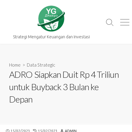
Skip
to
content
Search
Me
Toggle
Strategi Mengatur Keuangan dan Investasi
Home
>
Data Strategic
ADRO Siapkan Duit Rp 4 Triliun
untuk Buyback 3 Bulan ke
Depan
PUBLISHED
LAST
AUTHOR
15/02/2023
15/02/2023
ADMIN