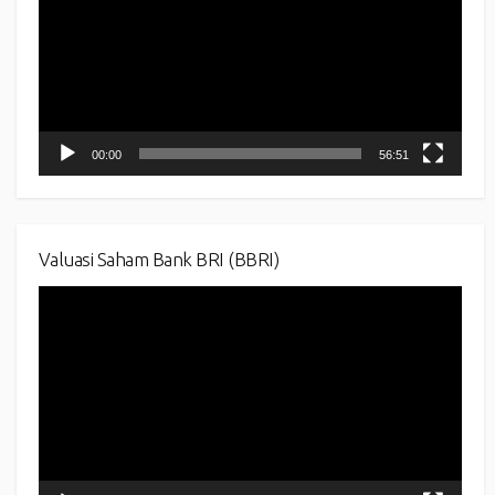
00:00
56:51
Valuasi Saham Bank BRI (BBRI)
Video
Player