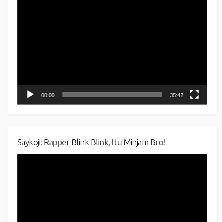
Video
Player
00:00
35:42
Saykoji: Rapper Blink Blink, Itu Minjam Bro!
Video
Player