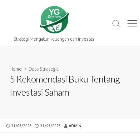
Skip
to
content
Search
Me
Toggle
Strategi Mengatur Keuangan dan Investasi
Home
>
Data Strategic
5 Rekomendasi Buku Tentang
Investasi Saham
PUBLISHED
LAST
AUTHOR
31/03/2023
31/03/2023
ADMIN
DATE
MODIFIED
DATE