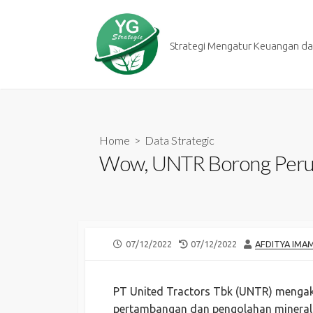
Skip
to
content
Strategi Mengatur Keuangan dan
Home
>
Data Strategic
Wow, UNTR Borong Perusah
PUBLISHED
LAST
AUTHOR
07/12/2022
07/12/2022
AFDITYA IMA
DATE
MODIFIED
DATE
PT United Tractors Tbk (UNTR) mengaku
pertambangan dan pengolahan mineral ni