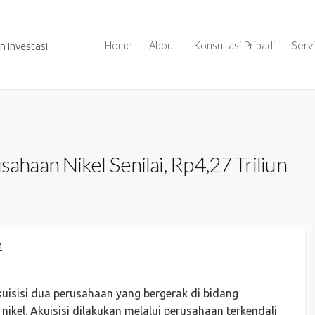
Home
About
Konsultasi Pribadi
Serv
 Investasi
aan Nikel Senilai, Rp4,27 Triliun
M
isisi dua perusahaan yang bergerak di bidang
kel. Akuisisi dilakukan melalui perusahaan terkendali