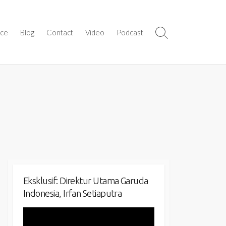
ice
Blog
Contact
Video
Podcast
Search
Toggle
Eksklusif: Direktur Utama Garuda
Indonesia, Irfan Setiaputra
Video
Player