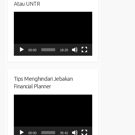
Atau UNTR
Video
Player
00:00
18:20
Tips Menghindari Jebakan
Financial Planner
Video
Player
00:00
35:42