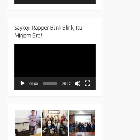
Saykoji: Rapper Blink Blink, Itu
Minjam Bro!
Video
Player
00:00
25:17