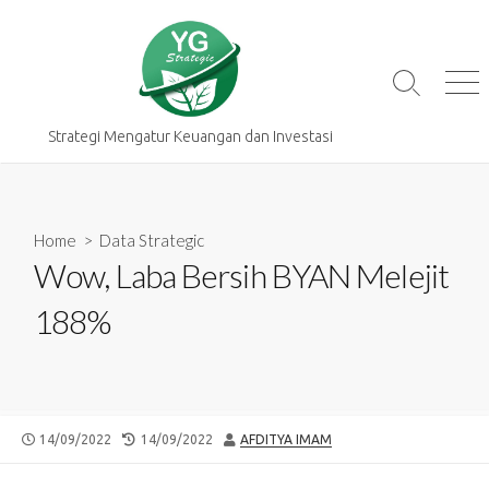
Skip
to
content
Search
Me
Toggle
Strategi Mengatur Keuangan dan Investasi
Home
>
Data Strategic
Wow, Laba Bersih BYAN Melejit
188%
PUBLISHED
LAST
AUTHOR
14/09/2022
14/09/2022
AFDITYA IMAM
DATE
MODIFIED
DATE