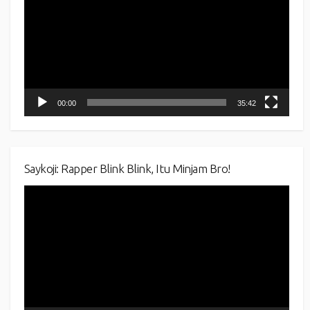
00:00
35:42
Saykoji: Rapper Blink Blink, Itu Minjam Bro!
Video
Player