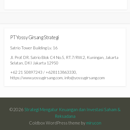
PT Yossy Girsang Strategi
Satrio Tower Building Lv. 16
Jl. Prof. DR. Satrio Blok C4 No.5, RT.7/RW.2, Kuningan, Jakarta
Selatan, DKI Jakarta 12950
+62 21 50897243 / +628113863330,
https://www.yossygirsang.com, info@yossygirsang.com
©2026
Strategi Mengatur Keuangan dan Investasi Saham &
Reksadana
Coldbox WordPress theme by
mirucon