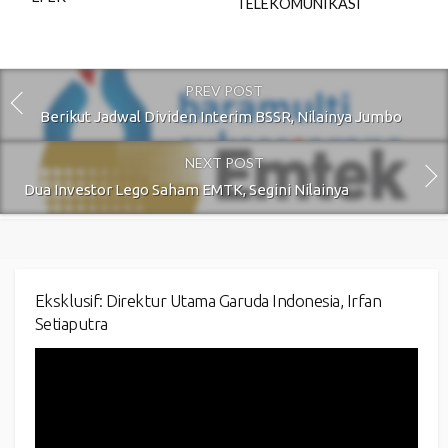
TELEKOMUNIKASI
PREV POST
Berikut Jadwal Dividen Interim BSSR, Nilainya Jumbo
NEXT POST
Dua Investor Lego Saham EMTK, Segini Nilainya
Eksklusif: Direktur Utama Garuda Indonesia, Irfan
Setiaputra
Video
Player