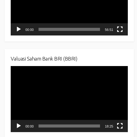
00:00
56:51
Valuasi Saham Bank BRI (BBRI)
Video
Player
00:00
18:25