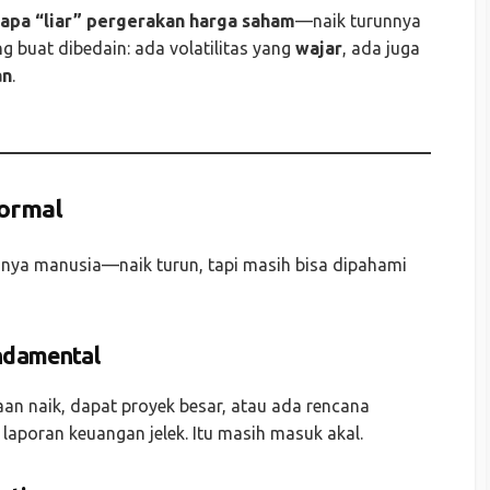
apa “liar” pergerakan harga saham
—naik turunnya
g buat dibedain: ada volatilitas yang
wajar
, ada juga
an
.
Normal
g-nya manusia—naik turun, tapi masih bisa dipahami
undamental
an naik, dapat proyek besar, atau ada rencana
 laporan keuangan jelek. Itu masih masuk akal.