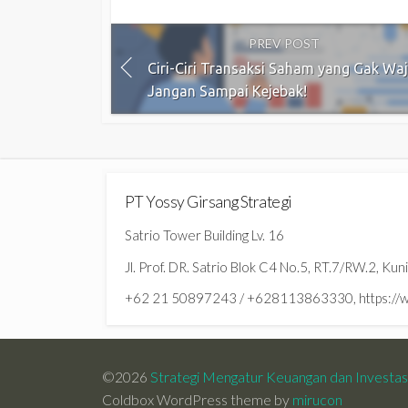
PREV POST
Ciri-Ciri Transaksi Saham yang Gak Waj
Jangan Sampai Kejebak!
PT Yossy Girsang Strategi
Satrio Tower Building Lv. 16
Jl. Prof. DR. Satrio Blok C4 No.5, RT.7/RW.2, Ku
+62 21 50897243 / +628113863330, https://ww
©2026
Strategi Mengatur Keuangan dan Investa
Coldbox WordPress theme by
mirucon