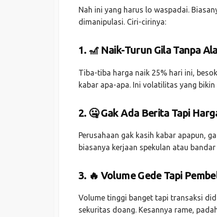
Nah ini yang harus lo waspadai. Biasa
dimanipulasi. Ciri-cirinya:
1. 🎢 Naik-Turun Gila Tanpa Al
Tiba-tiba harga naik 25% hari ini, beso
kabar apa-apa. Ini volatilitas yang biki
2. 🤐 Gak Ada Berita Tapi Har
Perusahaan gak kasih kabar apapun, gak 
biasanya kerjaan spekulan atau bandar
3. 🔥 Volume Gede Tapi Pembe
Volume tinggi banget tapi transaksi d
sekuritas doang. Kesannya rame, padah