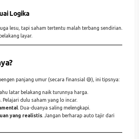
uai Logika
 juga lesu, tapi saham tertentu malah terbang sendirian.
belakang layar.
nya?
engen panjang umur (secara finansial 😅), ini tipsnya:
 tahu latar belakang naik turunnya harga.
m
. Pelajari dulu saham yang lo incar.
damental
. Dua-duanya saling melengkapi.
cuan yang realistis
. Jangan berharap auto tajir dari