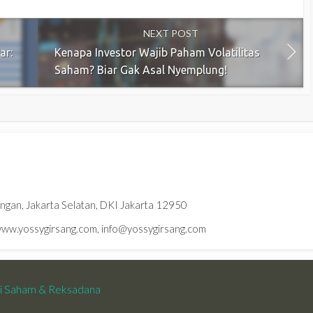
NEXT POST
ar:
Kenapa Investor Wajib Paham Volatilitas
Saham? Biar Gak Asal Nyemplung!
ningan, Jakarta Selatan, DKI Jakarta 12950
w.yossygirsang.com, info@yossygirsang.com
si Saham & Reksadana