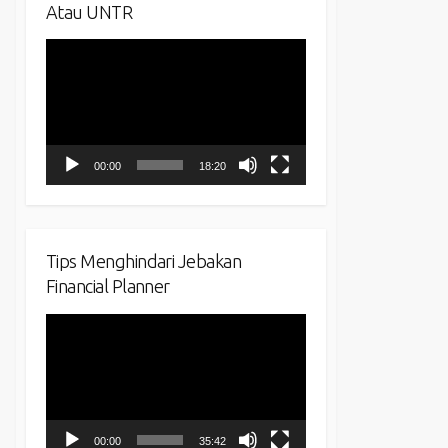
Atau UNTR
Video
Player
00:00
18:20
Tips Menghindari Jebakan
Financial Planner
Video
Player
00:00
35:42