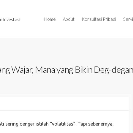
Home
About
Konsultasi Pribadi
Serv
 Investasi
yang Wajar, Mana yang Bikin Deg-dega
 sering denger istilah “volatilitas”. Tapi sebenernya,