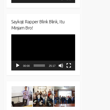
Saykoji: Rapper Blink Blink, Itu
Minjam Bro!
Video
Player
00:00
25:17