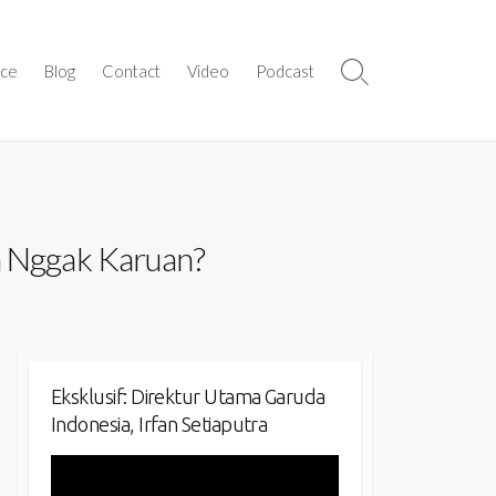
ice
Blog
Contact
Video
Podcast
Search
Toggle
n Nggak Karuan?
Eksklusif: Direktur Utama Garuda
Indonesia, Irfan Setiaputra
Video
Player