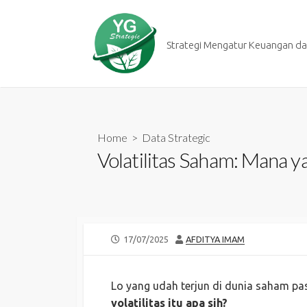
Skip
to
content
Strategi Mengatur Keuangan dan
Home
>
Data Strategic
Volatilitas Saham: Mana 
PUBLISHED
AUTHOR
17/07/2025
AFDITYA IMAM
DATE
Lo yang udah terjun di dunia saham pasti
volatilitas itu apa sih?