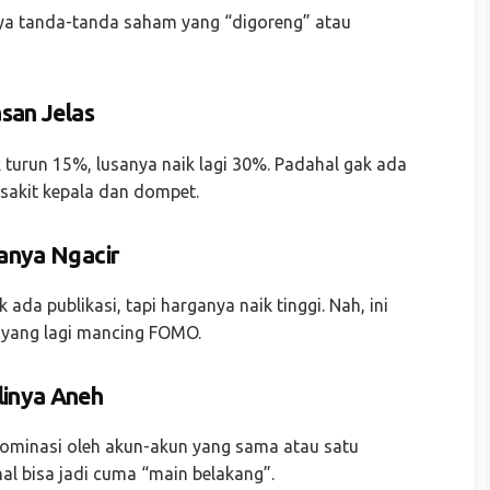
nya tanda-tanda saham yang “digoreng” atau
asan Jelas
k turun 15%, lusanya naik lagi 30%. Padahal gak ada
n sakit kepala dan dompet.
ganya Ngacir
ada publikasi, tapi harganya naik tinggi. Nah, ini
 yang lagi mancing FOMO.
linya Aneh
idominasi oleh akun-akun yang sama atau satu
al bisa jadi cuma “main belakang”.