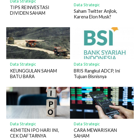
Data Strategic
Data Strategic
TIPS REINVESTASI
Saham Twitter Anjlok,
DIVIDEN SAHAM
Karena Elon Musk?
Data Strategic
Data Strategic
KEUNGGULAN SAHAM
BRIS Rangkul ADCP, Ini
BATU BARA
Tujuan Bisnisnya
Data Strategic
Data Strategic
4 EMITEN IPO HARI INI,
CARA MEWARISKAN
CEK DAFTARNYA
SAHAM