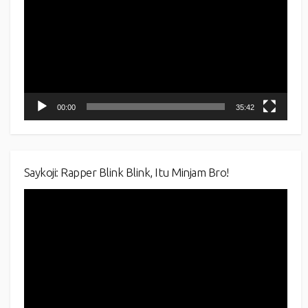
00:00
35:42
Saykoji: Rapper Blink Blink, Itu Minjam Bro!
Video
Player