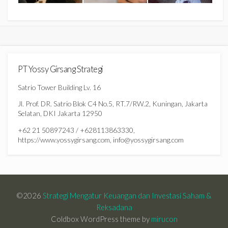
PT Yossy Girsang Strategi
Satrio Tower Building Lv. 16
Jl. Prof. DR. Satrio Blok C4 No.5, RT.7/RW.2, Kuningan, Jakarta
Selatan, DKI Jakarta 12950
+62 21 50897243 / +628113863330,
https://www.yossygirsang.com, info@yossygirsang.com
©2026
Strategi Mengatur Keuangan dan Investasi Saham &
Reksadana
Coldbox WordPress theme by
mirucon