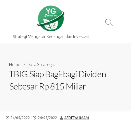
Skip
to
content
Search
Me
Toggle
Strategi Mengatur Keuangan dan Investasi
Home
>
Data Strategic
TBIG Siap Bagi-bagi Dividen
Sebesar Rp 815 Miliar
PUBLISHED
LAST
AUTHOR
24/05/2022
24/05/2022
AFDITYA IMAM
DATE
MODIFIED
DATE