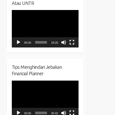
Atau UNTR
Video
Player
00:00
18:20
Tips Menghindari Jebakan
Financial Planner
Video
Player
00:00
35:42