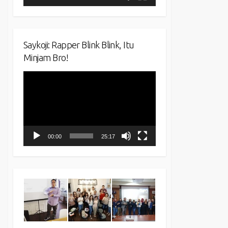
Saykoji: Rapper Blink Blink, Itu
Minjam Bro!
Video
Player
00:00
25:17