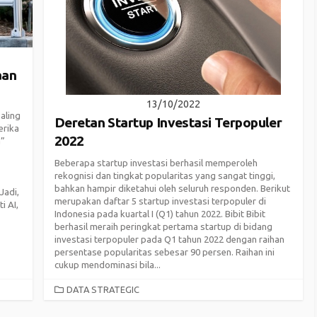
aan
13/10/2022
aling
Deretan Startup Investasi Terpopuler
erika
2022
a”
Beberapa startup investasi berhasil memperoleh
rekognisi dan tingkat popularitas yang sangat tinggi,
bahkan hampir diketahui oleh seluruh responden. Berikut
Jadi,
merupakan daftar 5 startup investasi terpopuler di
i AI,
Indonesia pada kuartal I (Q1) tahun 2022. Bibit Bibit
berhasil meraih peringkat pertama startup di bidang
investasi terpopuler pada Q1 tahun 2022 dengan raihan
persentase popularitas sebesar 90 persen. Raihan ini
cukup mendominasi bila...
CATEGORIES
DATA STRATEGIC