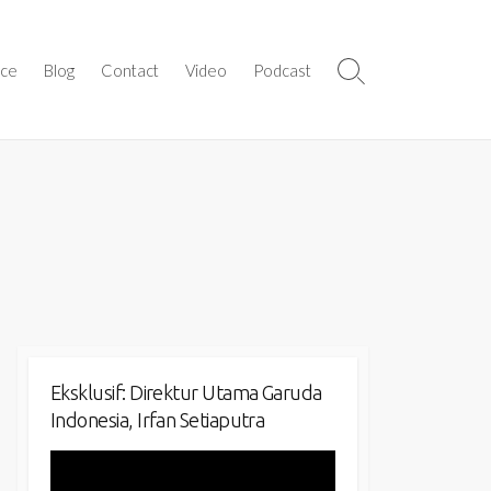
ice
Blog
Contact
Video
Podcast
Search
Toggle
Eksklusif: Direktur Utama Garuda
Indonesia, Irfan Setiaputra
Video
Player