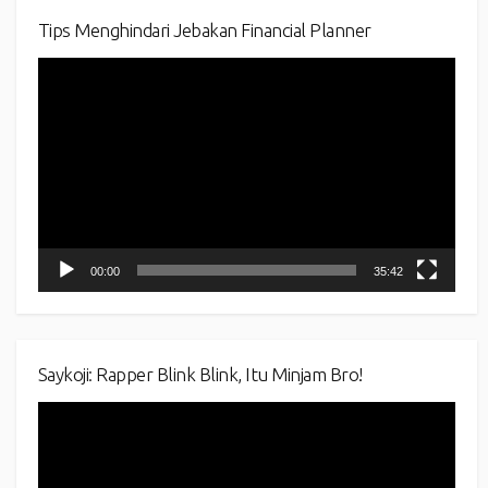
Tips Menghindari Jebakan Financial Planner
Video
Player
00:00
35:42
Saykoji: Rapper Blink Blink, Itu Minjam Bro!
Video
Player