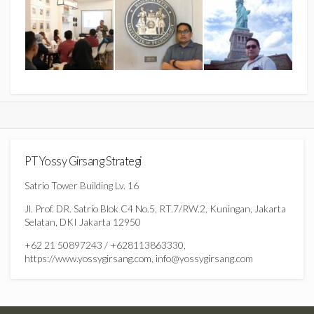
PT Yossy Girsang Strategi
Satrio Tower Building Lv. 16
Jl. Prof. DR. Satrio Blok C4 No.5, RT.7/RW.2, Kuningan, Jakarta
Selatan, DKI Jakarta 12950
+62 21 50897243 / +628113863330,
https://www.yossygirsang.com, info@yossygirsang.com