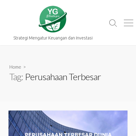
Skip
to
content
Search
Me
Toggle
Strategi Mengatur Keuangan dan Investasi
Home
>
Tag:
Perusahaan Terbesar