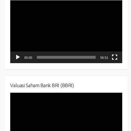
Video
Player
00:00
56:51
Valuasi Saham Bank BRI (BBRI)
Video
Player