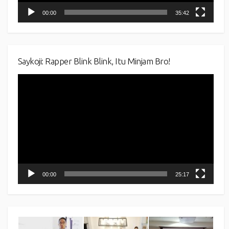
00:00
35:42
Saykoji: Rapper Blink Blink, Itu Minjam Bro!
Video
Player
00:00
25:17