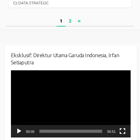
CATEGORIES
DATA STRATEGIC
Posts
1
2
»
pagination
Eksklusif: Direktur Utama Garuda Indonesia, Irfan
Setiaputra
Video
Player
00:00
56:51