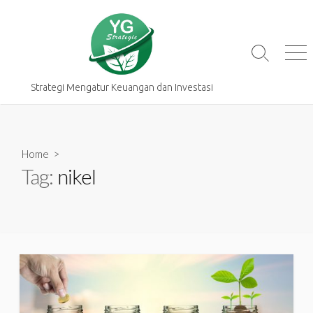
Skip
to
content
Search
Me
Toggle
Strategi Mengatur Keuangan dan Investasi
Home
>
Tag:
nikel