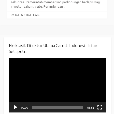
sekuritas. Pemerintah memberikan perlindungan berlapis bagi
investor saham, yaitu: Perlindungan...
CATEGORIES
DATA STRATEGIC
Eksklusif: Direktur Utama Garuda Indonesia, Irfan
Setiaputra
Video
Player
00:00
56:51