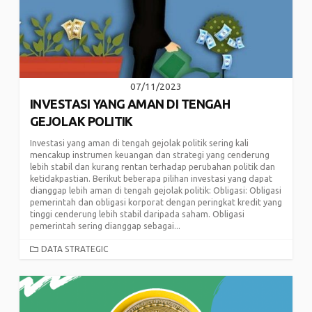
07/11/2023
INVESTASI YANG AMAN DI TENGAH
GEJOLAK POLITIK
Investasi yang aman di tengah gejolak politik sering kali
mencakup instrumen keuangan dan strategi yang cenderung
lebih stabil dan kurang rentan terhadap perubahan politik dan
ketidakpastian. Berikut beberapa pilihan investasi yang dapat
dianggap lebih aman di tengah gejolak politik: Obligasi: Obligasi
pemerintah dan obligasi korporat dengan peringkat kredit yang
tinggi cenderung lebih stabil daripada saham. Obligasi
pemerintah sering dianggap sebagai...
CATEGORIES
DATA STRATEGIC