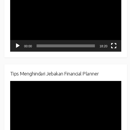
00:00
18:20
Tips Menghindari Jebakan Financial Planner
Video
Player