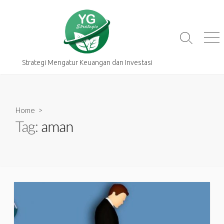
Skip
to
content
Search
Me
Toggle
Strategi Mengatur Keuangan dan Investasi
Home
>
Tag:
aman