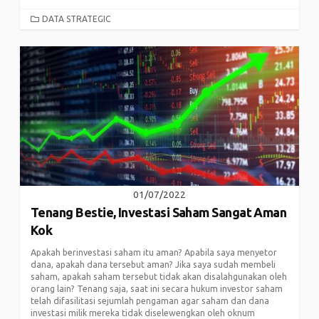
CATEGORIES
DATA STRATEGIC
01/07/2022
Tenang Bestie, Investasi Saham Sangat Aman
Kok
Apakah berinvestasi saham itu aman? Apabila saya menyetor
dana, apakah dana tersebut aman? Jika saya sudah membeli
saham, apakah saham tersebut tidak akan disalahgunakan oleh
orang lain? Tenang saja, saat ini secara hukum investor saham
telah difasilitasi sejumlah pengaman agar saham dan dana
investasi milik mereka tidak diselewengkan oleh oknum