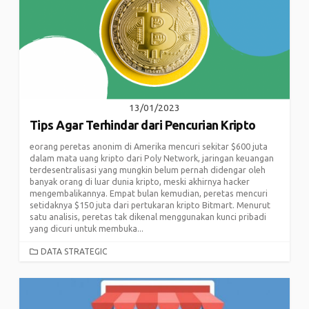
13/01/2023
Tips Agar Terhindar dari Pencurian Kripto
eorang peretas anonim di Amerika mencuri sekitar $600 juta
dalam mata uang kripto dari Poly Network, jaringan keuangan
terdesentralisasi yang mungkin belum pernah didengar oleh
banyak orang di luar dunia kripto, meski akhirnya hacker
mengembalikannya. Empat bulan kemudian, peretas mencuri
setidaknya $150 juta dari pertukaran kripto Bitmart. Menurut
satu analisis, peretas tak dikenal menggunakan kunci pribadi
yang dicuri untuk membuka...
CATEGORIES
DATA STRATEGIC