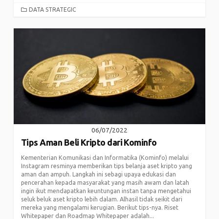
CATEGORIES
DATA STRATEGIC
06/07/2022
Tips Aman Beli Kripto dari Kominfo
Kementerian Komunikasi dan Informatika (Kominfo) melalui
Instagram resminya memberikan tips belanja aset kripto yang
aman dan ampuh. Langkah ini sebagi upaya edukasi dan
pencerahan kepada masyarakat yang masih awam dan latah
ingin ikut mendapatkan keuntungan instan tanpa mengetahui
seluk beluk aset kripto lebih dalam. Alhasil tidak seikit dari
mereka yang mengalami kerugian. Berikut tips-nya. Riset
Whitepaper dan Roadmap Whitepaper adalah...