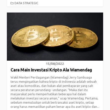
CATEGORIES
DATA STRATEGIC
15/08/2022
Cara Main Investasi Kripto Ala Wamendag
Wakil Menteri Perdagangan (Wamendag) Jerry Sambuaga
terus mengingatkan bahwa kripto di Indonesia adalah sebuah
aset atau komoditas, dan bukan alat pembayaran yang sah
secara peraturan perundang- undangan. “Maka dari itu
masyarakat perlu memperhatikan beberapa hal dalam
melakukan investasi secara aman,” ucap Wamendag. Pertama,
sebelum memutuskan untuk bertransaksi aset kripto, setiap
orang harus memastikan paham benar apa itu aset kripto dan...