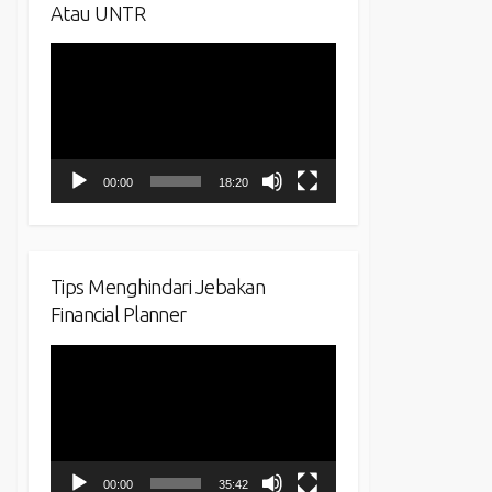
Atau UNTR
Video
Player
00:00
18:20
Tips Menghindari Jebakan
Financial Planner
Video
Player
00:00
35:42