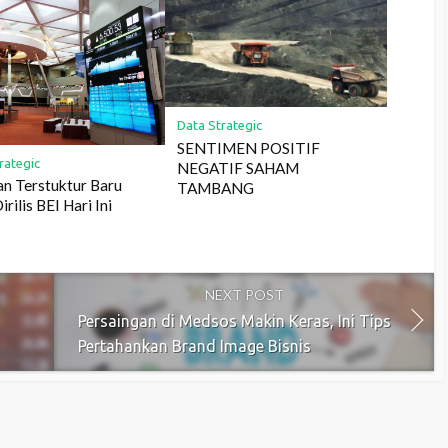
Data Strategic
SENTIMEN POSITIF
rategic
NEGATIF SAHAM
n Terstuktur Baru
TAMBANG
rilis BEI Hari Ini
NEXT POST
Persaingan di Medsos Makin Keras, Ini Tips
Pertahankan Brand Image Bisnis