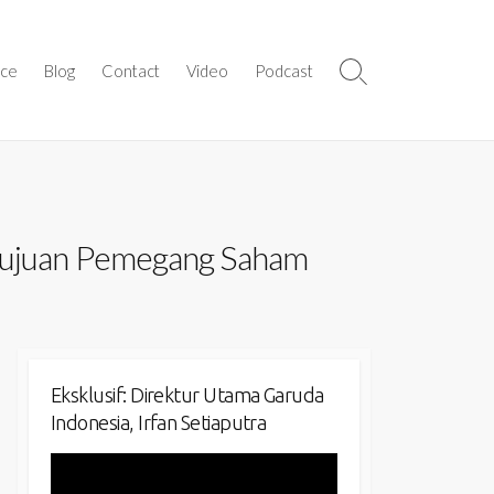
ice
Blog
Contact
Video
Podcast
Search
Toggle
etujuan Pemegang Saham
Eksklusif: Direktur Utama Garuda
Indonesia, Irfan Setiaputra
Video
Player