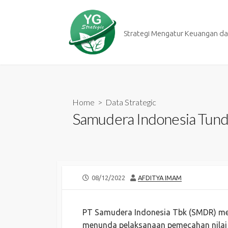
Skip
to
content
Strategi Mengatur Keuangan dan
Home
>
Data Strategic
Samudera Indonesia Tund
PUBLISHED
AUTHOR
08/12/2022
AFDITYA IMAM
DATE
PT Samudera Indonesia Tbk (SMDR) m
menunda pelaksanaan pemecahan nilai n