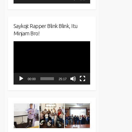
Saykoji: Rapper Blink Blink, Itu
Minjam Bro!
Video
Player
00:00
25:17