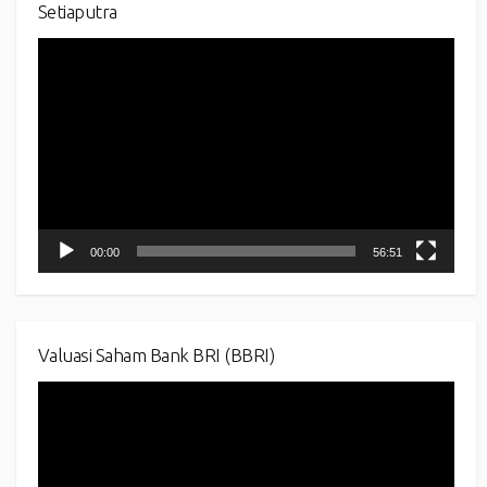
Setiaputra
Video
Player
00:00
56:51
Valuasi Saham Bank BRI (BBRI)
Video
Player