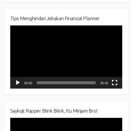
Tips Menghindari Jebakan Financial Planner
Video
Player
00:00
35:42
Saykoji: Rapper Blink Blink, Itu Minjam Bro!
Video
Player