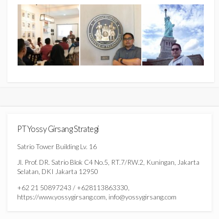
PT Yossy Girsang Strategi
Satrio Tower Building Lv. 16
Jl. Prof. DR. Satrio Blok C4 No.5, RT.7/RW.2, Kuningan, Jakarta
Selatan, DKI Jakarta 12950
+62 21 50897243 / +628113863330,
https://www.yossygirsang.com, info@yossygirsang.com