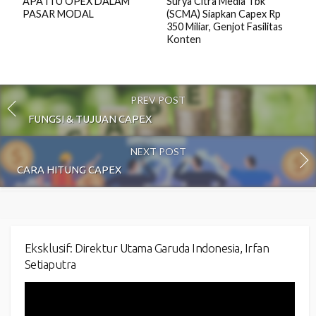
APA ITU OPEX DALAM
Surya Citra Media Tbk
PASAR MODAL
(SCMA) Siapkan Capex Rp
350 Miliar, Genjot Fasilitas
Konten
PREV POST
FUNGSI & TUJUAN CAPEX
NEXT POST
CARA HITUNG CAPEX
Eksklusif: Direktur Utama Garuda Indonesia, Irfan
Setiaputra
Video
Player