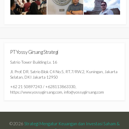
PT Yossy Girsang Strategi
Satrio Tower Building Lv. 16
Jl. Prof. DR. Satrio Blok C4 No.5, RT.7/RW.2, Kuningan, Jakarta
Selatan, DKI Jakarta 12950
+62 21 50897243 / +628113863330,
https://www.yossygirsang.com, info@yossygirsang.com
©2026
Strategi Mengatur Keuangan dan Investasi Saham &