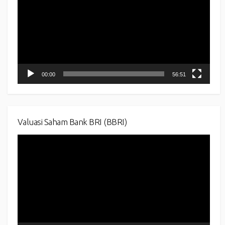
00:00
56:51
Valuasi Saham Bank BRI (BBRI)
Video
Player