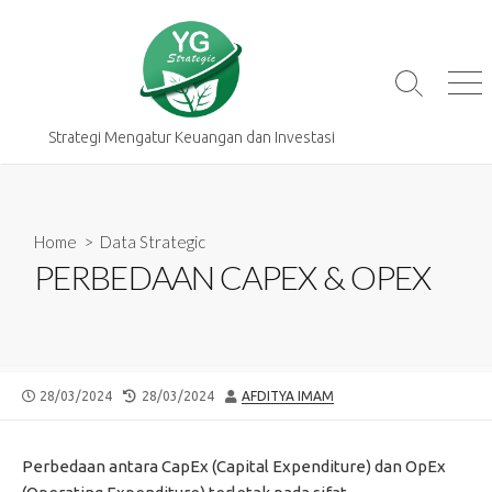
Skip
to
content
Search
Me
Toggle
Strategi Mengatur Keuangan dan Investasi
Home
>
Data Strategic
PERBEDAAN CAPEX & OPEX
PUBLISHED
LAST
AUTHOR
28/03/2024
28/03/2024
AFDITYA IMAM
DATE
MODIFIED
DATE
Perbedaan antara CapEx (Capital Expenditure) dan OpEx