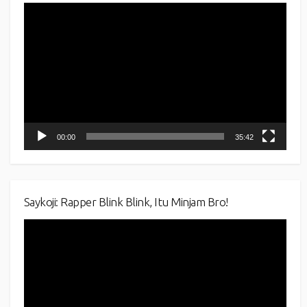
Video
Player
00:00
35:42
Saykoji: Rapper Blink Blink, Itu Minjam Bro!
Video
Player