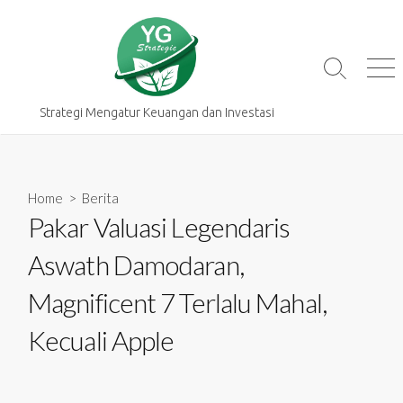
Skip
to
content
Search
Me
Toggle
Strategi Mengatur Keuangan dan Investasi
Home
>
Berita
Pakar Valuasi Legendaris
Aswath Damodaran,
Magnificent 7 Terlalu Mahal,
Kecuali Apple