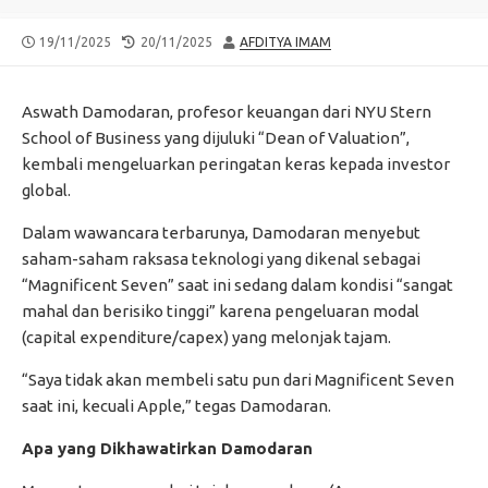
PUBLISHED
LAST
AUTHOR
19/11/2025
20/11/2025
AFDITYA IMAM
DATE
MODIFIED
DATE
Aswath Damodaran, profesor keuangan dari NYU Stern
School of Business yang dijuluki “Dean of Valuation”,
kembali mengeluarkan peringatan keras kepada investor
global.
Dalam wawancara terbarunya, Damodaran menyebut
saham-saham raksasa teknologi yang dikenal sebagai
“Magnificent Seven” saat ini sedang dalam kondisi “sangat
mahal dan berisiko tinggi” karena pengeluaran modal
(capital expenditure/capex) yang melonjak tajam.
“Saya tidak akan membeli satu pun dari Magnificent Seven
saat ini, kecuali Apple,” tegas Damodaran.
Apa yang Dikhawatirkan Damodaran