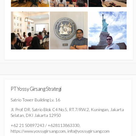
PT Yossy Girsang Strategi
Satrio Tower Building Lv. 16
Jl. Prof. DR. Satrio Blok C4 No.5, RT.7/RW.2, Kuningan, Jakarta
Selatan, DKI Jakarta 12950
+62 21 50897243 / +628113863330,
https://www.yossygirsang.com, info@yossygirsang.com