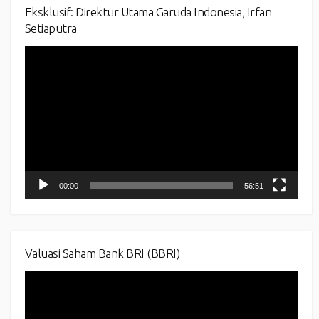
Eksklusif: Direktur Utama Garuda Indonesia, Irfan
Setiaputra
Video
Player
00:00
56:51
Valuasi Saham Bank BRI (BBRI)
Video
Player