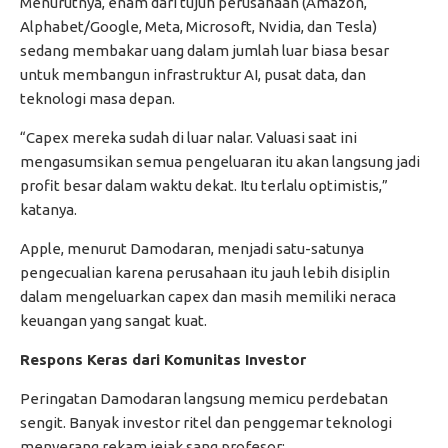
Menurutnya, enam dari tujuh perusahaan (Amazon,
Alphabet/Google, Meta, Microsoft, Nvidia, dan Tesla)
sedang membakar uang dalam jumlah luar biasa besar
untuk membangun infrastruktur AI, pusat data, dan
teknologi masa depan.
“Capex mereka sudah di luar nalar. Valuasi saat ini
mengasumsikan semua pengeluaran itu akan langsung jadi
profit besar dalam waktu dekat. Itu terlalu optimistis,”
katanya.
Apple, menurut Damodaran, menjadi satu-satunya
pengecualian karena perusahaan itu jauh lebih disiplin
dalam mengeluarkan capex dan masih memiliki neraca
keuangan yang sangat kuat.
Respons Keras dari Komunitas Investor
Peringatan Damodaran langsung memicu perdebatan
sengit. Banyak investor ritel dan penggemar teknologi
menyerang rekam jejak sang profesor: