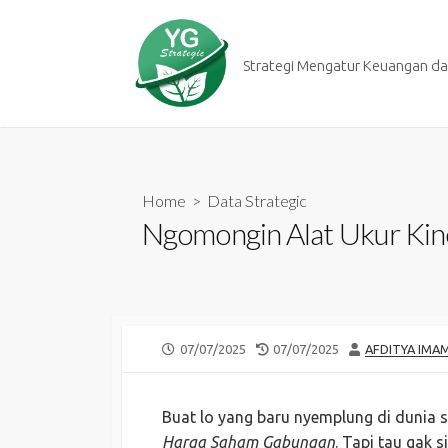
Skip
to
content
Strategi Mengatur Keuangan dan
Home
>
Data Strategic
Ngomongin Alat Ukur Kine
PUBLISHED
LAST
AUTHOR
07/07/2025
07/07/2025
AFDITYA IMA
DATE
MODIFIED
DATE
Buat lo yang baru nyemplung di dunia s
Harga Saham Gabungan
. Tapi tau gak 