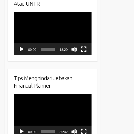
Atau UNTR
Video
Player
00:00
18:20
Tips Menghindari Jebakan
Financial Planner
Video
Player
00:00
35:42