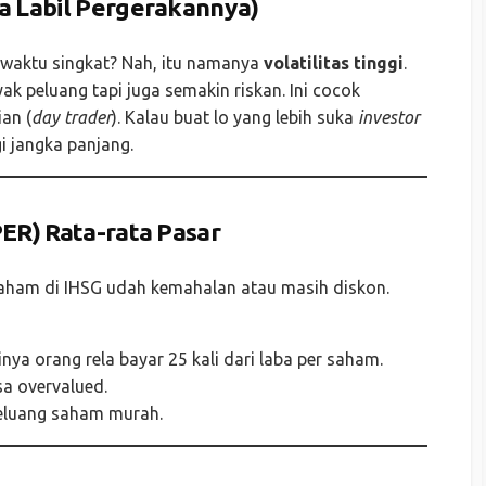
pa Labil Pergerakannya)
m waktu singkat? Nah, itu namanya
volatilitas tinggi
.
yak peluang tapi juga semakin riskan. Ini cocok
an (
day trader
). Kalau buat lo yang lebih suka
investor
egi jangka panjang.
PER) Rata-rata Pasar
ham di IHSG udah kemahalan atau masih diskon.
inya orang rela bayar 25 kali dari laba per saham.
sa overvalued.
peluang saham murah.