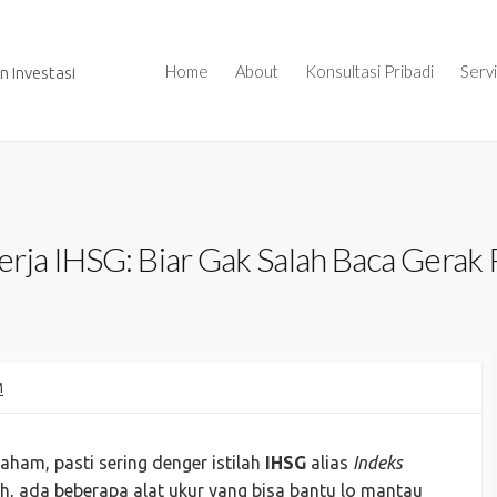
Home
About
Konsultasi Pribadi
Serv
 Investasi
rja IHSG: Biar Gak Salah Baca Gerak 
M
aham, pasti sering denger istilah
IHSG
alias
Indeks
sih, ada beberapa alat ukur yang bisa bantu lo mantau