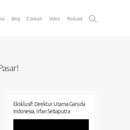
ice
Blog
Contact
Video
Podcast
Search
Toggle
Pasar!
Eksklusif: Direktur Utama Garuda
Indonesia, Irfan Setiaputra
Video
Player