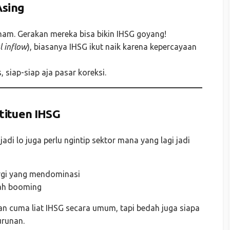
Asing
saham. Gerakan mereka bisa bikin IHSG goyang!
l inflow
), biasanya IHSG ikut naik karena kepercayaan
, siap-siap aja pasar koreksi.
tituen IHSG
adi lo juga perlu ngintip sektor mana yang lagi jadi
gi yang mendominasi
lah booming
gan cuma liat IHSG secara umum, tapi bedah juga siapa
urunan.