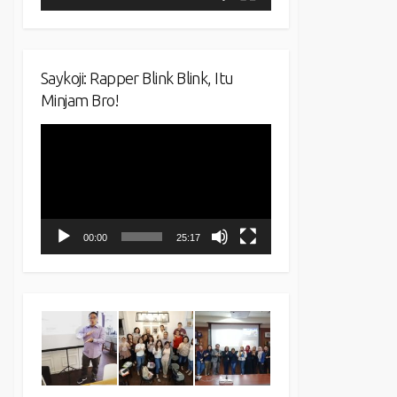
Saykoji: Rapper Blink Blink, Itu
Minjam Bro!
Video
Player
00:00
25:17