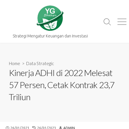
Skip
to
content
Search
Me
Toggle
Strategi Mengatur Keuangan dan Investasi
Home
>
Data Strategic
Kinerja ADHI di 2022 Melesat
57 Persen, Cetak Kontrak 23,7
Triliun
PUBLISHED
LAST
AUTHOR
26/01/2023
26/01/2023
ADMIN