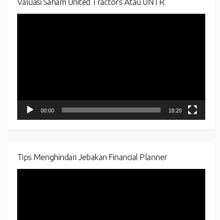
Valuasi Saham United Tractors Atau UNTR
Video
Player
00:00
18:20
Tips Menghindari Jebakan Financial Planner
Video
Player