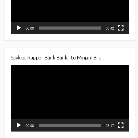
00:00
35:42
Saykoji: Rapper Blink Blink, Itu Minjam Bro!
Video
Player
00:00
25:17