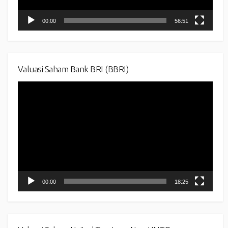
00:00
56:51
Valuasi Saham Bank BRI (BBRI)
Video
Player
00:00
18:25