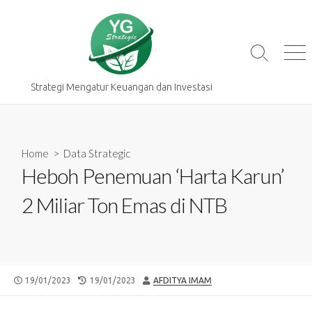
Skip
to
content
Search
Me
Toggle
Strategi Mengatur Keuangan dan Investasi
Home
>
Data Strategic
Heboh Penemuan ‘Harta Karun’
2 Miliar Ton Emas di NTB
PUBLISHED
LAST
AUTHOR
19/01/2023
19/01/2023
AFDITYA IMAM
DATE
MODIFIED
DATE