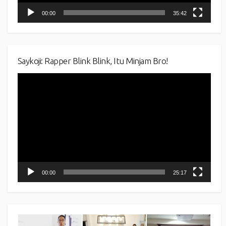
00:00
35:42
Saykoji: Rapper Blink Blink, Itu Minjam Bro!
Video
Player
00:00
25:17