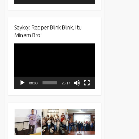
Saykoji: Rapper Blink Blink, Itu
Minjam Bro!
Video
Player
00:00
25:17