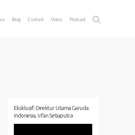
ice
Blog
Contact
Video
Podcast
Search
Toggle
Eksklusif: Direktur Utama Garuda
Indonesia, Irfan Setiaputra
Video
Player