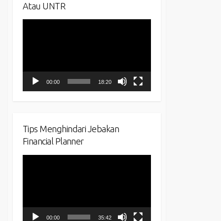
Atau UNTR
Video
Player
00:00
18:20
Tips Menghindari Jebakan
Financial Planner
Video
Player
00:00
35:42