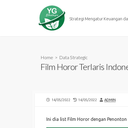
Skip
to
content
Strategi Mengatur Keuangan dan
Home
>
Data Strategic
Film Horor Terlaris Indo
PUBLISHED
LAST
AUTHOR
14/05/2022
14/05/2022
ADMIN
DATE
MODIFIED
DATE
Ini dia list Film Horor dengan Penonto