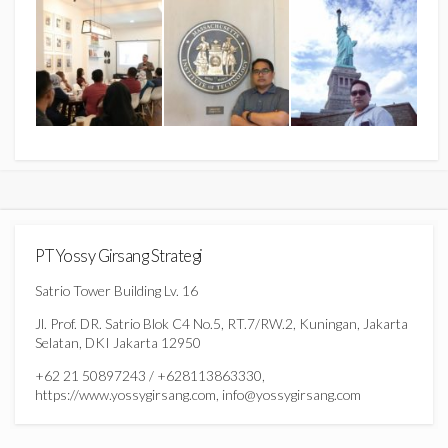
PT Yossy Girsang Strategi
Satrio Tower Building Lv. 16
Jl. Prof. DR. Satrio Blok C4 No.5, RT.7/RW.2, Kuningan, Jakarta
Selatan, DKI Jakarta 12950
+62 21 50897243 / +628113863330,
https://www.yossygirsang.com, info@yossygirsang.com