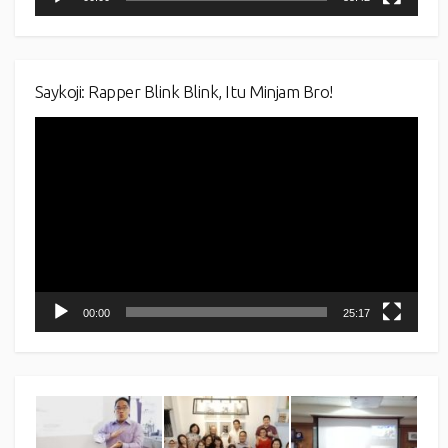
Saykoji: Rapper Blink Blink, Itu Minjam Bro!
Video
Player
00:00
25:17