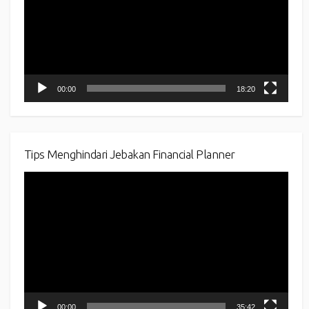
00:00
18:20
Tips Menghindari Jebakan Financial Planner
Video
Player
00:00
35:42