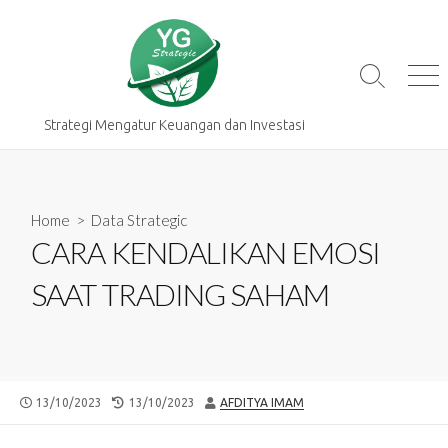
Skip
to
content
Search
Me
Toggle
Strategi Mengatur Keuangan dan Investasi
Home
>
Data Strategic
CARA KENDALIKAN EMOSI
SAAT TRADING SAHAM
PUBLISHED
LAST
AUTHOR
13/10/2023
13/10/2023
AFDITYA IMAM
DATE
MODIFIED
DATE