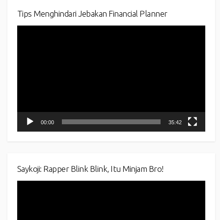
Tips Menghindari Jebakan Financial Planner
Video
Player
00:00
35:42
Saykoji: Rapper Blink Blink, Itu Minjam Bro!
Video
Player