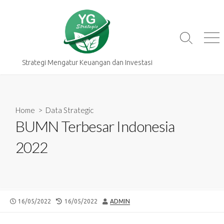
Skip
to
content
Search
Me
Toggle
Strategi Mengatur Keuangan dan Investasi
Home
>
Data Strategic
BUMN Terbesar Indonesia
2022
PUBLISHED
LAST
AUTHOR
16/05/2022
16/05/2022
ADMIN
DATE
MODIFIED
DATE