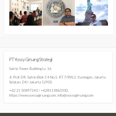
PT Yossy Girsang Strategi
Satrio Tower Building Lv. 16
Jl. Prof. DR. Satrio Blok C4 No.5, RT.7/RW.2, Kuningan, Jakarta
Selatan, DKI Jakarta 12950
+62 21 50897243 / +628113863330,
https://www.yossygirsang.com, info@yossygirsang.com