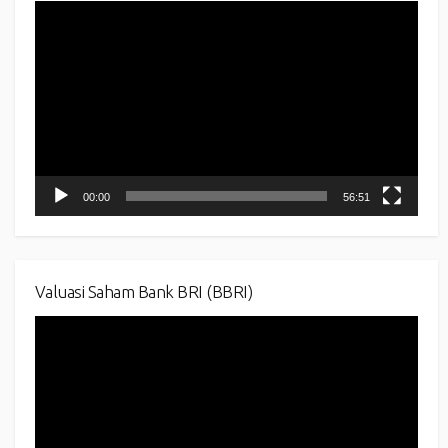
Video
Player
00:00
56:51
Valuasi Saham Bank BRI (BBRI)
Video
Player