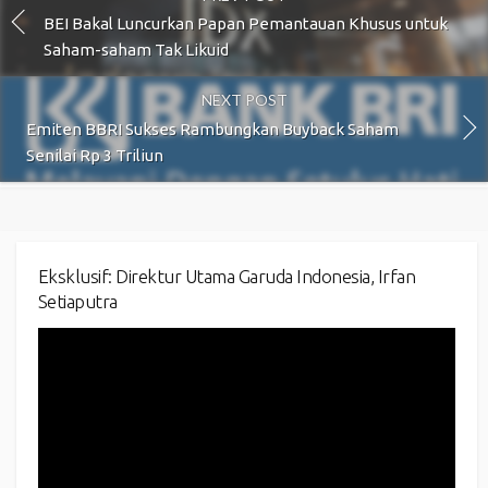
BEI Bakal Luncurkan Papan Pemantauan Khusus untuk
Saham-saham Tak Likuid
NEXT POST
Emiten BBRI Sukses Rambungkan Buyback Saham
Senilai Rp 3 Triliun
Eksklusif: Direktur Utama Garuda Indonesia, Irfan
Setiaputra
Video
Player