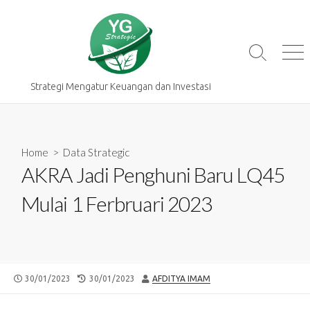
Skip
to
content
Search
Me
Toggle
Strategi Mengatur Keuangan dan Investasi
Home
>
Data Strategic
AKRA Jadi Penghuni Baru LQ45
Mulai 1 Ferbruari 2023
PUBLISHED
LAST
AUTHOR
30/01/2023
30/01/2023
AFDITYA IMAM
DATE
MODIFIED
DATE