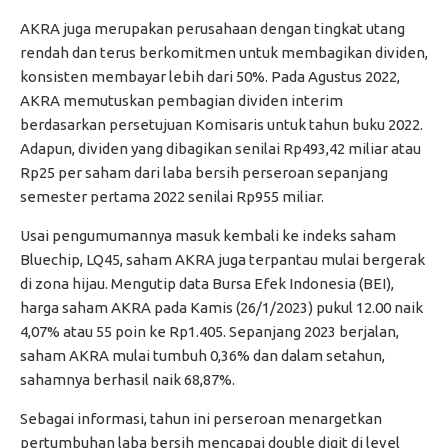
AKRA juga merupakan perusahaan dengan tingkat utang
rendah dan terus berkomitmen untuk membagikan dividen,
konsisten membayar lebih dari 50%. Pada Agustus 2022,
AKRA memutuskan pembagian dividen interim
berdasarkan persetujuan Komisaris untuk tahun buku 2022.
Adapun, dividen yang dibagikan senilai Rp493,42 miliar atau
Rp25 per saham dari laba bersih perseroan sepanjang
semester pertama 2022 senilai Rp955 miliar.
Usai pengumumannya masuk kembali ke indeks saham
Bluechip, LQ45, saham AKRA juga terpantau mulai bergerak
di zona hijau. Mengutip data Bursa Efek Indonesia (BEI),
harga saham AKRA pada Kamis (26/1/2023) pukul 12.00 naik
4,07% atau 55 poin ke Rp1.405. Sepanjang 2023 berjalan,
saham AKRA mulai tumbuh 0,36% dan dalam setahun,
sahamnya berhasil naik 68,87%.
Sebagai informasi, tahun ini perseroan menargetkan
pertumbuhan laba bersih mencapai double digit di level