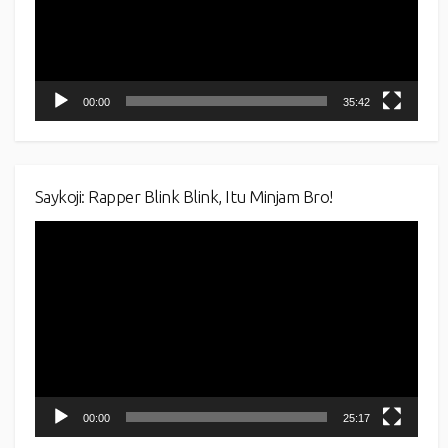
00:00
35:42
Saykoji: Rapper Blink Blink, Itu Minjam Bro!
Video
Player
00:00
25:17