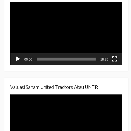
Video
Player
00:00
18:25
Valuasi Saham United Tractors Atau UNTR
Video
Player