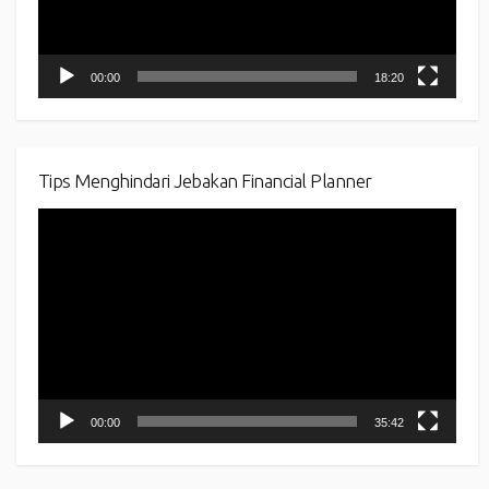
00:00
18:20
Tips Menghindari Jebakan Financial Planner
Video
Player
00:00
35:42