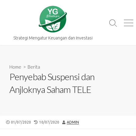
Skip
to
content
Search
Me
Toggle
Strategi Mengatur Keuangan dan Investasi
Home
>
Berita
Penyebab Suspensi dan
Anjloknya Saham TELE
PUBLISHED
LAST
AUTHOR
01/07/2020
10/07/2020
ADMIN
DATE
MODIFIED
DATE