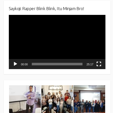
Saykoji: Rapper Blink Blink, Itu Minjam Bro!
Video
Player
00:00
25:17