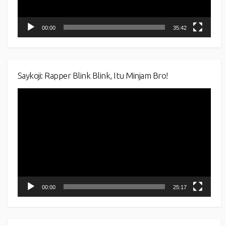
00:00
35:42
Saykoji: Rapper Blink Blink, Itu Minjam Bro!
Video
Player
00:00
25:17