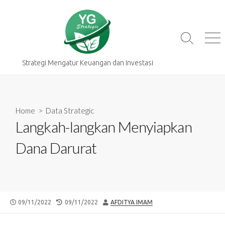
Skip
to
content
Search
Me
Toggle
Strategi Mengatur Keuangan dan Investasi
Home
>
Data Strategic
Langkah-langkan Menyiapkan
Dana Darurat
PUBLISHED
LAST
AUTHOR
09/11/2022
09/11/2022
AFDITYA IMAM
DATE
MODIFIED
DATE